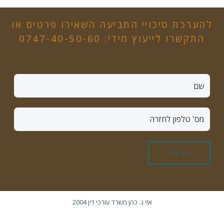
להערכת סיכויי התביעה השאירו פרטים או
התקשרו לייעוץ מידי: 0747-40-50-60
ש
ם
*
מ
ס
'
ט
חזור אליי
ל
פ
ו
ן
אזי נ. כהן משרד עורכי דין 2004
ל