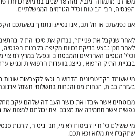
משרדנו מתמחה ומוביל מזה 18 שני
הפנסיה, חב' הביטוח וכלל הגורמים הממשלתיים.
אם נפגעתם או חליתם, אנו נסייע ונתמוך בשעתכם הקשה
לאחר שנקבל את פנייתך, נבדוק את סיכוי התיק בהתאם 
לאחר מכן נבצע בדיקת זכויות מקיפה בקרנות הפנסיה, ב
וכלל הגופים האחראים והמבטחים ונפעל במרץ למיצוי מלא
בבניית התיק הרפואי, נייצג בוועדות הרפואיות ונגיש ערר
מי שעומד בקריטריונים הדרושים זכאי לקצבאות שונות 
בעזרה בבית, הנחות מס והנחות בתשלומי חשמל ארנונה 
מבוטחים אשר איבדו את כושר העבודה שלהם עקב מחלה
נפשית אשר מחמירה את מצבם ואת יכולתם למצות את זכ
מי ששילם כל חייו לביטוח לאומי, חב' ביטוח, קרנות פנס
שתקבלו את מלוא זכאותכם.