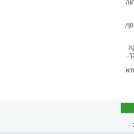
ווה
סף,
ה
ך.
ודא