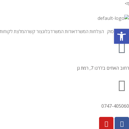
t>
פתח סרגל נגישות
תחומי עיסוק
הצלחות המשרד
אודות המשרד
בלוג
צור קשר
המלצת לקוחות
רחוב האחים בז'רנו 7, רמת גן
0747-405060