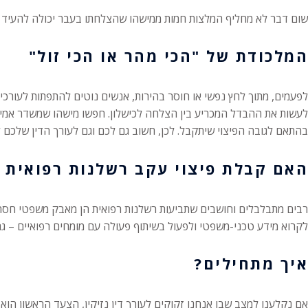
שום דבר לא מחליף המלצות חמות ממישהו שהצלחתו בעבר יכולה להעיד על
המלכודת של "הכי מהר או הכי זול"
לפעמים, מתוך לחץ נפשי או חוסר בהירות, אנשים נוטים להתפתות לעורכי די
לעשות את ההבדל המכריע בין הצלחה לכישלון. חפשו מישהו שמשדר אמינ
בהתאם לגובה הפיצוי שיתקבל. לכן, חשוב גם לכם וגם לעורך הדין שלכם לק
האם קבלת פיצוי עקב רשלנות רפואית 
רבים מתבלבלים וחושבים שתביעות רשלנות רפואית הן מאבק משפטי חסר סיכ
לקרוא מידע טכני-משפטי ולפעול בשיתוף פעולה עם מומחים רפואיים – גם
איך מתחילים?
אם נקלענו למצב שבו אנחנו זקוקים לעורך דין נזיקין, הצעד הראשון הוא 