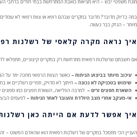
מונח משפטי יבש – היא מציאות כואבת המתרחשת בבתי חולים ברחבי העו
במה בדיוק מדובר? מדובר במקרים שבהם רופא או צוות רפואי לא עומדי
מיותר – הנזק כבר נעשה.
איך נראה מקרה קלאסי של רשלנות רפו
אם חשבתם שרשלנות רפואית מתרחשת רק במקרים קיצוניים, תתפלאו לדעת
עיכוב מיותר בביצוע הניתוח –
כאשר הצוות הרפואי מחכה יתר על המי
שימוש בטכניקה לא נכונה –
חיתוך לא מדויק, תפרים רשלניים או בח
השארת חפצים זרים –
למרבה הפליאה, השארת חפצים כמו ספוגים או
אי-מעקב אחרי מצב היולדת והעובר לאחר הניתוח –
לפעמים הבעיה
איך אפשר לדעת אם הייתה כאן רשלנות
העניין הכי מתסכל במקרים של רשלנות רפואית הוא שהאדם הפשוט – זה שא