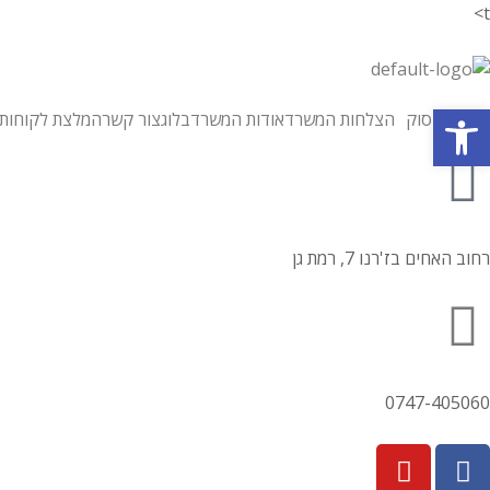
t>
פתח סרגל נגישות
תחומי עיסוק
הצלחות המשרד
אודות המשרד
בלוג
צור קשר
המלצת לקוחות
רחוב האחים בז'רנו 7, רמת גן
0747-405060