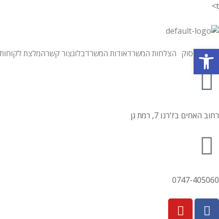
t>
פתח סרגל נגישות
תחומי עיסוק
הצלחות המשרד
אודות המשרד
בלוג
צור קשר
המלצת לקוחות
רחוב האחים בז'רנו 7, רמת גן
0747-405060