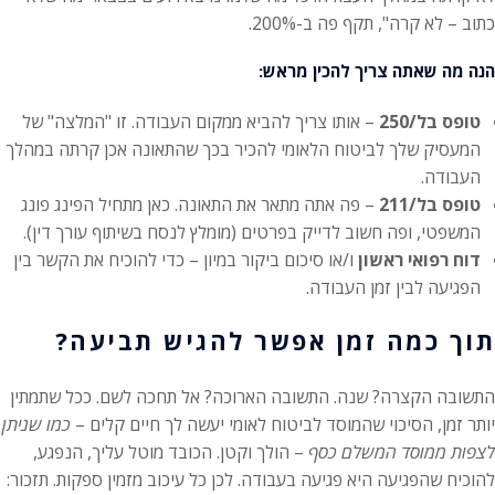
כתוב – לא קרה", תקף פה ב-200%.
הנה מה שאתה צריך להכין מראש:
טופס בל/250
– אותו צריך להביא ממקום העבודה. זו "המלצה" של
המעסיק שלך לביטוח הלאומי להכיר בכך שהתאונה אכן קרתה במהלך
העבודה.
טופס בל/211
– פה אתה מתאר את התאונה. כאן מתחיל הפינג פונג
המשפטי, ופה חשוב לדייק בפרטים (מומלץ לנסח בשיתוף עורך דין).
דוח רפואי ראשון
ו/או סיכום ביקור במיון – כדי להוכיח את הקשר בין
הפגיעה לבין זמן העבודה.
תוך כמה זמן אפשר להגיש תביעה?
התשובה הקצרה? שנה. התשובה הארוכה? אל תחכה לשם. ככל שתמתין
יותר זמן, הסיכוי שהמוסד לביטוח לאומי יעשה לך חיים קלים –
כמו שניתן
לצפות ממוסד המשלם כסף
– הולך וקטן. הכובד מוטל עליך, הנפגע,
להוכיח שהפגיעה היא פגיעה בעבודה. לכן כל עיכוב מזמין ספקות. תזכור: