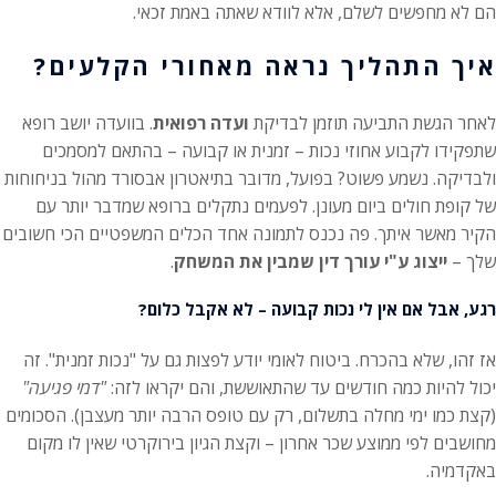
הם לא מחפשים לשלם, אלא לוודא שאתה באמת זכאי.
איך התהליך נראה מאחורי הקלעים?
לאחר הגשת התביעה תוזמן לבדיקת
ועדה רפואית
. בוועדה יושב רופא
שתפקידו לקבוע אחוזי נכות – זמנית או קבועה – בהתאם למסמכים
ולבדיקה. נשמע פשוט? בפועל, מדובר בתיאטרון אבסורד מהול בניחוחות
של קופת חולים ביום מעונן. לפעמים נתקלים ברופא שמדבר יותר עם
הקיר מאשר איתך. פה נכנס לתמונה אחד הכלים המשפטיים הכי חשובים
שלך –
ייצוג ע"י עורך דין שמבין את המשחק
.
רגע, אבל אם אין לי נכות קבועה – לא אקבל כלום?
אז זהו, שלא בהכרח. ביטוח לאומי יודע לפצות גם על "נכות זמנית". זה
יכול להיות כמה חודשים עד שהתאוששת, והם יקראו לזה:
"דמי פגיעה"
(קצת כמו ימי מחלה בתשלום, רק עם טופס הרבה יותר מעצבן). הסכומים
מחושבים לפי ממוצע שכר אחרון – וקצת הגיון בירוקרטי שאין לו מקום
באקדמיה.