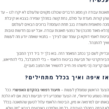
תאונות עבודה הן מסוג הדברים שכולנו מקווים שלעולם לא יקרו לנו – עד
שהן קורות. מעדת על סולם, נחת קשה במהלך שמירה בצבא או קיבלת
מכה פתאומית וחשודה בגב תחת העמסה? ברוכים הבאים לעולמם
(הלא-מאוד מהנה) של נפגעי תאונות עבודה. אבל יש גם חדשות טובות:
ביטוח לאומי דווקא כן עומד שם לצידך – בתנאי שאתה יודע מה לעשות
ואיך להתנהל.
ובדיוק לשם כך נכתב המאמר הזה. בוא נלך יד ביד דרך המבוך
הביורוקרטי של תביעות בביטוח הלאומי – בלי להתבלבל, בלי להתייאש,
ועם קריצה (כי מישהו פה חייב להשאיר את המצב מעניין).
אז איפה ואיך בכלל מתחילים?
הצעד הראשון שמומלץ לעשות –
תיעוד רפואי בהקדם האפשרי
. ככל
שזה נשמע טריוויאלי, זה הצעד שמכריע דיני תביעות רבות. אם לא הלכת
באותו יום למרפאה או מיון, הביטוח הלאומי עלול לטעון שהתאונה בכלל
לא קרתה במהלך העבודה. כל מה שלמדנו באירועים בצבא: "מה שלא