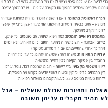
כדי לדעת אם יש לכם סיכוי ממשי לנצח מול המערכת, כדאי לשים לב ל-4
גורמים עיקריים שיכולים להפוך את הקערה על פיה – או להתהפך עליכם:
הכרה ראשונית בתאונה
: האם התאונה הוכרה מיידית כתאונת עבודה?
אם לא – אתם בבעיה. הסירוב הראשוני הוא צעד ראשון ב"בליץ" שעשוי
להפוך לקרב מתמשך.
מסמכים רפואיים תומכים
: כמה רפואי שיותר. אם נפגעתם, כל פתק,
צילום, אבחנה – חשוב שיהיה מתועד, חתום, ביום האירוע (ולא יומיים
אחר כך אחרי שהתייעצתם עם דוד מהלוגיסטיקה).
עדויות מתאימות
: מישהו ראה? שמישהו יחתום. כל עד יכול להיות
ההבדל בין פסיקה תקיפה לבין דחייה מתנשאת.
ליווי משפטי מקצועי
: בלי לייפות – רוב מי שמנסה לבד, נופל. עורכי
דין מתמחים בדיני נזיקין וביטוח לאומי יודעים לקרוא את הפסיקה,
לזהות טעויות בטופס 250 ולעשות קסמים בוועדות רפואיות.
שאלות ותשובות שכולם שואלים – אבל
לא תמיד מקבלים עליהן תשובה