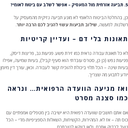
5. תביעה אזרחית מול המעסיק – אפשר לשלב עם ביטוח לאומי?
כן, בהחלט! הביטוח הלאומי לא מונע תביעה נזיקית מהמעסיק על
רשלנות. למעשה,
שילוב תביעות עשוי להניב לכם הרבה יותר
.
תאונות בלי דם – ועדיין קריטיות
לא כל תאונת עבודה נראית כמו זירת פשע. פגיעות גב, פריצות דיסק,
פגיעות נפש (כן כן, סטרס עובדתי הוא סעיף קביל), בעיות שמיעה, אפילו
בעיות שינה – הכל תלוי ביכולת להוכיח קשר לעבודה. וכאן, עורך דין מיומן
יודע לתבוע מה שצריך.
ואז מגיעה הוועדה הרפואית… ונראה
כמו סצנה מסרט
אם אתם חושבים שוועדה רפואית היא ישיבה בין מטפלים אמפתיים עם
כוס תה – אז לא. המהירות, הקשיחות, השאלות הספציפיות-מדי – הכל
נועד לבדוק אתכם, ולאו דווקא לטובתכם.