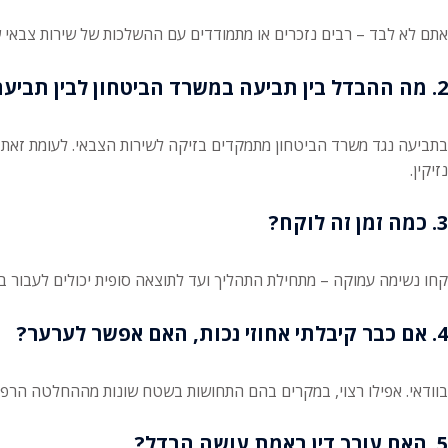
אתם לא לבד – רבים נזכרים או מתמודדים עם ההשלכות של שירות צבאי 
2. מה ההבדל בין תביעה במשרד הביטחון לבין תביעה אזרחית?
בתביעה נגד משרד הביטחון מתמקדים בזיקה לשירות הצבאי. לעומת זאת,
נזיקין.
3. כמה זמן זה לוקח?
קחו נשימה עמוקה – מתחילת התהליך ועד לתוצאה סופית יכולים לעבור בין 6 חודשים ל-3 שנים ואף יותר. תלוי במקרה, וזהירות – משרד הביטחון לא מ
4. אם כבר קיבלתי אחוזי נכות, האם אפשר לערער?
בוודאי. אפילו רצוי, במקרים בהם התחושות בשטח שונות מההחלטה הרפוא
5. האם עורך דין באמת עושה הבדל?