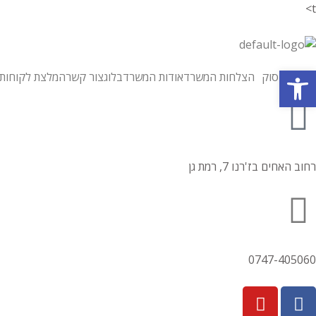
t>
פתח סרגל נגישות
תחומי עיסוק
הצלחות המשרד
אודות המשרד
בלוג
צור קשר
המלצת לקוחות
רחוב האחים בז'רנו 7, רמת גן
0747-405060