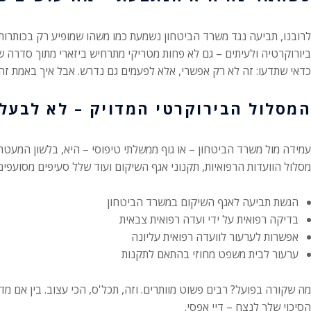
לרובנו, תביעה נגד משרד הביטחון נשמעת כמו משהו שמופיע רק בכותרות 
ביורוקרטיה ולעיתים – גם לא פחות מטריקי מתרחיש ביזארי מתוך סדרה ש
כדאי שתדעו: זה לא רק אפשרי, אלא לפעמים גם נדרש. אבל איך באמת זה 
המסלול הבירוקרטי המדויק – לא לבעל
עמידה מול משרד הביטחון – או גוף ממשלתי טיפוסי – היא, בלשון המעט
מסלול הוועדות הרפואיות, תקנוני אגף השיקום ועוד שלל סעיפים מסועפים
הגשת תביעה לאגף השיקום במשרד הביטחון
בדיקה רפואית על ידי ועדה רפואית צבאית
אפשרות לערעור לוועדה רפואית עליונה
ערעור לבית משפט מחוזי בהתאם לתקנות
מה שקורה בפועל? רבים פשוט מוותרים. וזה, תכל'ס, הכי עצוב. בין אם 
הסיכוי שלך לנצח – דיי אפסי.