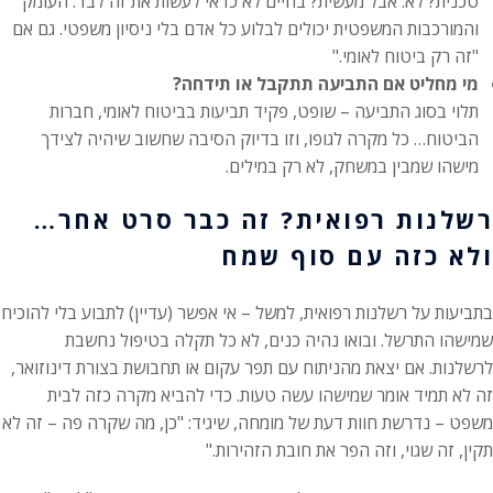
טכנית? לא. אבל מעשית? בחיים לא כדאי לעשות את זה לבד. העומק
והמורכבות המשפטית יכולים לבלוע כל אדם בלי ניסיון משפטי. גם אם
"זה רק ביטוח לאומי."
מי מחליט אם התביעה תתקבל או תידחה?
תלוי בסוג התביעה – שופט, פקיד תביעות בביטוח לאומי, חברות
הביטוח… כל מקרה לגופו, וזו בדיוק הסיבה שחשוב שיהיה לצידך
מישהו שמבין במשחק, לא רק במילים.
רשלנות רפואית? זה כבר סרט אחר…
ולא כזה עם סוף שמח
בתביעות על רשלנות רפואית, למשל – אי אפשר (עדיין) לתבוע בלי להוכיח
שמישהו התרשל. ובואו נהיה כנים, לא כל תקלה בטיפול נחשבת
לרשלנות. אם יצאת מהניתוח עם תפר עקום או תחבושת בצורת דינוזואר,
זה לא תמיד אומר שמישהו עשה טעות. כדי להביא מקרה כזה לבית
משפט – נדרשת חוות דעת של מומחה, שיגיד: "כן, מה שקרה פה – זה לא
תקין, זה שגוי, וזה הפר את חובת הזהירות."