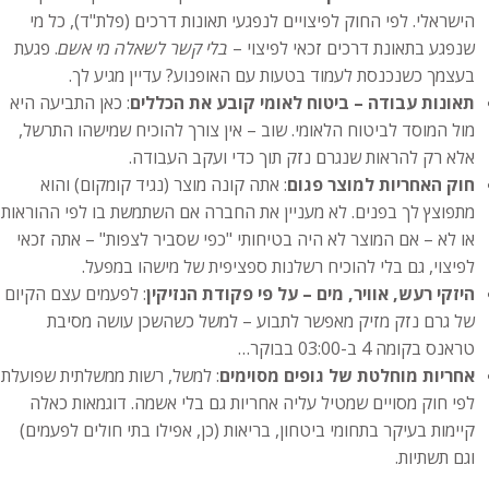
הישראלי. לפי החוק לפיצויים לנפגעי תאונות דרכים (פלת"ד), כל מי
שנפגע בתאונת דרכים זכאי לפיצוי –
בלי קשר לשאלה מי אשם
. פגעת
בעצמך כשנכנסת לעמוד בטעות עם האופנוע? עדיין מגיע לך.
תאונות עבודה – ביטוח לאומי קובע את הכללים
: כאן התביעה היא
מול המוסד לביטוח הלאומי. שוב – אין צורך להוכיח שמישהו התרשל,
אלא רק להראות שנגרם נזק תוך כדי ועקב העבודה.
חוק האחריות למוצר פגום
: אתה קונה מוצר (נגיד קומקום) והוא
מתפוצץ לך בפנים. לא מעניין את החברה אם השתמשת בו לפי ההוראות
או לא – אם המוצר לא היה בטיחותי "כפי שסביר לצפות" – אתה זכאי
לפיצוי, גם בלי להוכיח רשלנות ספציפית של מישהו במפעל.
היזקי רעש, אוויר, מים – על פי פקודת הנזיקין
: לפעמים עצם הקיום
של גרם נזק מזיק מאפשר לתבוע – למשל כשהשכן עושה מסיבת
טראנס בקומה 4 ב-03:00 בבוקר…
אחריות מוחלטת של גופים מסוימים
: למשל, רשות ממשלתית שפועלת
לפי חוק מסויים שמטיל עליה אחריות גם בלי אשמה. דוגמאות כאלה
קיימות בעיקר בתחומי ביטחון, בריאות (כן, אפילו בתי חולים לפעמים)
וגם תשתיות.