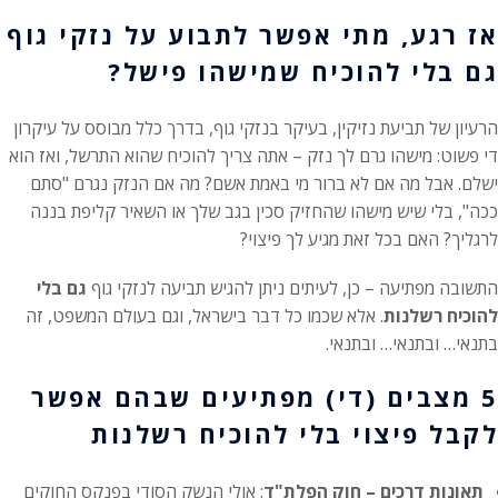
אז רגע, מתי אפשר לתבוע על נזקי גוף
גם בלי להוכיח שמישהו פישל?
הרעיון של תביעת נזיקין, בעיקר בנזקי גוף, בדרך כלל מבוסס על עיקרון
די פשוט: מישהו גרם לך נזק – אתה צריך להוכיח שהוא התרשל, ואז הוא
ישלם. אבל מה אם לא ברור מי באמת אשם? מה אם הנזק נגרם "סתם
ככה", בלי שיש מישהו שהחזיק סכין בגב שלך או השאיר קליפת בננה
לרגליך? האם בכל זאת מגיע לך פיצוי?
התשובה מפתיעה – כן, לעיתים ניתן להגיש תביעה לנזקי גוף
גם בלי
להוכיח רשלנות
. אלא שכמו כל דבר בישראל, וגם בעולם המשפט, זה
בתנאי… ובתנאי… ובתנאי.
5 מצבים (די) מפתיעים שבהם אפשר
לקבל פיצוי בלי להוכיח רשלנות
תאונות דרכים – חוק הפלת"ד
: אולי הנשק הסודי בפנקס החוקים