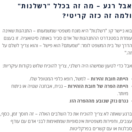
אבל רגע – מה זה בכלל "רשלנות"
ולמה זה כזה קריטי?
בוא ניישר קו: "רשלנות" היא מונח משפטי שמשמעותו – התנהגות שאינה
עומדת בסטנדרט ההתנהגות של אדם סביר באותה סיטואציה. זו בעצם
הדרך של בית המשפט לומר: "שמעתם? הוא פישל – והוא צריך לשלם על
זה."
אבל כדי לטעון שמישהו היה רשלני, צריך להוכיח שלוש נקודות עיקריות:
הייתה חובת זהירות
– למשל, רופא כלפי המטופל שלו.
הייתה הפרה של חובת הזהירות
– נניח, אבחנה שגויה או ניתוח
מיותר.
נגרם נזק שנובע מההפרה הזו
.
ברגע שאתה לא צריך להוכיח את כל השלבים האלה – זה חוסך זמן, כסף,
עצבים, וחפירות משפטיות אינסופיות שמתאימות לבני אדם עם עודף
סבלנות או עם קשרים בפרקליטות.