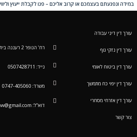
במידה ונפגעתם בעצמכם או קרוב אליכם – פנו לקבלת ייעוץ וליווי משפטי מוקדם ככל ה
עורך דין דיני עבודה
רח' הנופר 2 רעננה בית מנצור קומה 6
עורך דין נזקי גוף
עורך דין ביטוח לאומי
נייד: 0507428711
עורך דין יפוי כח מתמשך
משרד: 0747-405060
עורך דין אזרחי מסחרי
דוא"ל: cohenezi.law@gmail.com
צור קשר