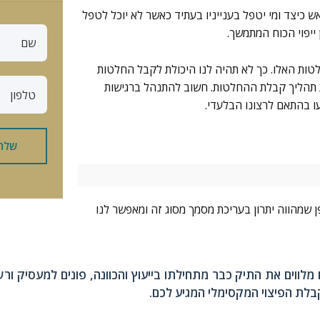
כיצד ומי יטפל בענייניו בעתיד כאשר לא יוכל לטפל
ש
ייפוי הכוח המתמשך.
ם
ות האלו. כך לא תהיה לנו היכולת לקבל החלטות
מ
את תהליך קבלת ההחלטות. חשוב להתנהל ברגישות
ס
בעו בהתאם לרצונו הבלעדי.
'
ט
שלח
ל
פ
ו
ן
ן שמהווה יתרון בעריכת מסמך מסוג זה ומאפשר לנו
 מלווים את התיק כבר מתחילתו בייעוץ והכוונה, פונים למעסיק ורש
בלת הפיצוי המקסימלי המגיע לכם.