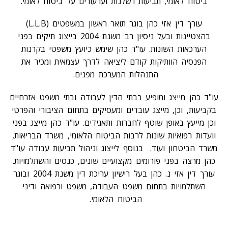
ביטוח לאומי, תביעות רשלנות וערעורים על ביטוח לאומי.
עורך דין אזי כהן בוגר תואר ראשון במשפטים (L.L.B)
בהצטיינות ובעל ניסיון רב משנת 2004 בייצוג תיקים בפני
הערכאות השונות. עו"ד כהן שימש כיועץ משפטי בקרנות
הפנסיה הוותיקות קודם ליציאה לדרך עצמאית ומכיר את
התנהלות המערכת מפנים.
עו"ד כהן מייצג ומופיע בבתי הדין לעבודה ובתי משפט אזרחיים
בקביעות, וכן, מייצג עובדים ומעסיקים בתחום הציבורי והפרטי
וכן מייעץ באופן שוטף לחברות ותאגידים.
עו"ד כהן מייצג בפני
וועדות רפואיות שונות לרבות הביטוח הלאומי, משרד הבריאות,
משרד הביטחון ועוד.
בנוסף לייצוג וניהול תביעות עבודה עו"ד
כהן מרצה בפני פורומים מקצועיים שונים, כנסים והשתלמויות.
עורך דין אזי נ. כהן בעל רישיון עריכת דין משנת 2004 ובוגר
השתלמויות בתחום משפט העבודה, משפט ורפואה ודיני
הביטוח הלאומי.