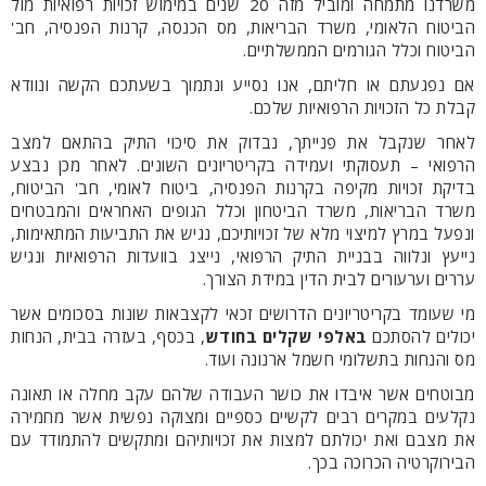
משרדנו מתמחה ומוביל מזה 20 שנים במימוש זכויות רפואיות מול
הביטוח הלאומי, משרד הבריאות, מס הכנסה, קרנות הפנסיה, חב'
הביטוח וכלל הגורמים הממשלתיים.
אם נפגעתם או חליתם, אנו נסייע ונתמוך בשעתכם הקשה ונוודא
קבלת כל הזכויות הרפואיות שלכם.
לאחר שנקבל את פנייתך, נבדוק את סיכוי התיק בהתאם למצב
הרפואי – תעסוקתי ועמידה בקריטריונים השונים. לאחר מכן נבצע
בדיקת זכויות מקיפה בקרנות הפנסיה, ביטוח לאומי, חב' הביטוח,
משרד הבריאות, משרד הביטחון וכלל הגופים האחראים והמבטחים
ונפעל במרץ למיצוי מלא של זכויותיכם, נגיש את התביעות המתאימות,
נייעץ ונלווה בבניית התיק הרפואי, נייצג בוועדות הרפואיות ונגיש
עררים וערעורים לבית הדין במידת הצורך.
מי שעומד בקריטריונים הדרושים זכאי לקצבאות שונות בסכומים אשר
יכולים להסתכם
באלפי שקלים בחודש
, בכסף, בעזרה בבית, הנחות
מס והנחות בתשלומי חשמל ארנונה ועוד.
מבוטחים אשר איבדו את כושר העבודה שלהם עקב מחלה או תאונה
נקלעים במקרים רבים לקשיים כספיים ומצוקה נפשית אשר מחמירה
את מצבם ואת יכולתם למצות את זכויותיהם ומתקשים להתמודד עם
הבירוקרטיה הכרוכה בכך.