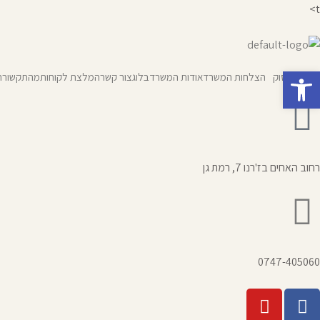
t>
פתח סרגל נגישות
תחומי עיסוק
הצלחות המשרד
אודות המשרד
בלוג
צור קשר
המלצת לקוחות
מהתקשורת
רחוב האחים בז'רנו 7, רמת גן
0747-405060