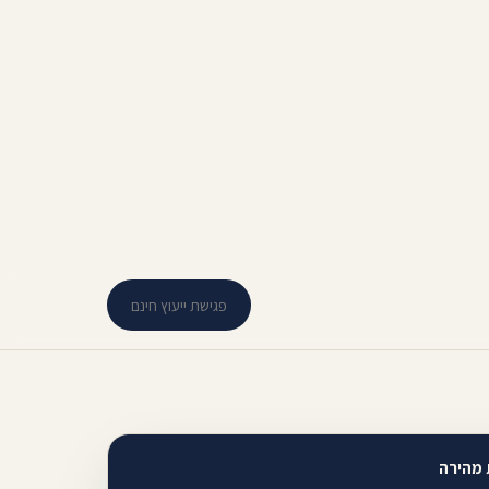
פגישת ייעוץ חינם
 מהירה