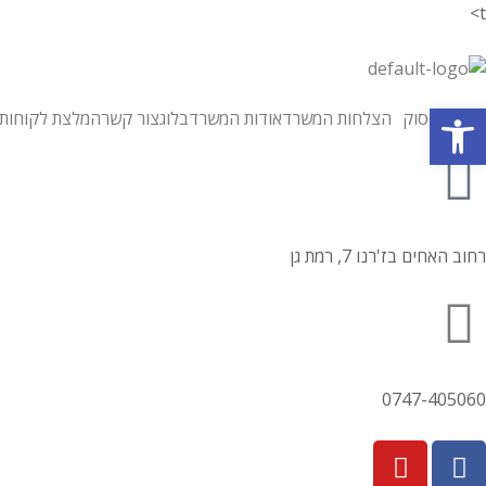
t>
פתח סרגל נגישות
תחומי עיסוק
הצלחות המשרד
אודות המשרד
בלוג
צור קשר
המלצת לקוחות
רחוב האחים בז'רנו 7, רמת גן
0747-405060