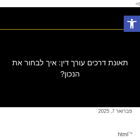
t>
פתח סרגל נגישות
תחומי עיסוק
המלצת לקוחות
הצלחות המשרד
אודות המשרד
תאונת דרכים עורך דין: איך לבחור את
הנכון?
פברואר 7, 2025
"`html