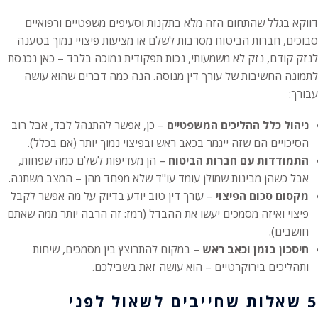
דווקא בגלל שהתחום הזה מלא בתקנות וסעיפים משפטיים ורפואיים
סבוכים, חברות הביטוח מסרבות לשלם או מציעות פיצויי נמוך בטענה
לנזק קודם, נזק לא משמעותי, נכות תפקודית נמוכה בלבד – כאן נכנסת
לתמונה החשיבות של עורך דין מנוסה. הנה כמה דברים שהוא עושה
עבורך:
ניהול כלל ההליכים המשפטיים
– כן, אפשר להתנהל לבד, אבל רוב
הסיכויים הם שזה ייגמר בכאב ראש ובפיצוי נמוך יותר (אם בכלל).
התמודדות עם חברות הביטוח
– הן מעדיפות לשלם כמה שפחות,
אבל כשהן מבינות שמולן עומד עו"ד שלא מפחד מהן – המצב משתנה.
מקסום סכום הפיצוי
– עורך דין טוב יודע בדיוק על מה אפשר לקבל
פיצוי ואיזה מסמכים יעשו את ההבדל (רמז: זה הרבה יותר ממה שאתם
חושבים).
חיסכון בזמן וכאב ראש
– במקום להתרוצץ בין מסמכים, שיחות
ותהליכים בירוקרטיים – הוא עושה זאת בשבילכם.
5 שאלות שחייבים לשאול לפני