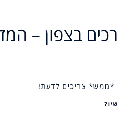
דרכים בצפון – המ
 *ממש* צריכים לדעת!
יו?