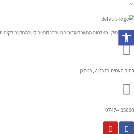
t>
פתח סרגל נגישות
תחומי עיסוק
הצלחות המשרד
אודות המשרד
בלוג
צור קשר
המלצת לקוחות
רחוב האחים בז'רנו 7, רמת גן
0747-405060