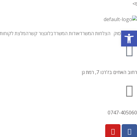
t>
פתח סרגל נגישות
תחומי עיסוק
הצלחות המשרד
אודות המשרד
בלוג
צור קשר
המלצת לקוחות
רחוב האחים בז'רנו 7, רמת גן
0747-405060