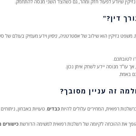
נזיקין שיודע לפעול חזק ומהר, גם כשהצד השני מנסה להתחמק.
רך דין?"
. משפט נזיקין הוא שילוב של
אסטרטגיה
,
ניסיון
וידע מעמיק בעולם של סעי
ו לטובתכם.
אך עו"ד מנוסה יידע לשחק איתן נכון.
ם באמת.
למה זה עניין מסובך?
רשלנות רפואית, המחירים עלולים להיות
כבדים
. טעויות באבחון, ניתוחים 
ופך את ההוכחה לקיומה של רשלנות רפואית למשימה הדורשת
כישורים 