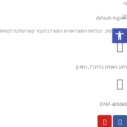
t>
פתח סרגל נגישות
תחומי עיסוק
הצלחות המשרד
אודות המשרד
בלוג
צור קשר
המלצת לקוחות
רחוב האחים בז'רנו 7, רמת גן
0747-405060