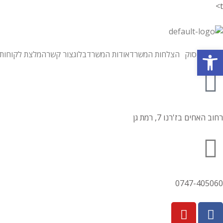
t>
פתח סרגל נגישות
תחומי עיסוק
הצלחות המשרד
אודות המשרד
בלוג
צור קשר
המלצת לקוחות
רחוב האחים בז'רנו 7, רמת גן
0747-405060