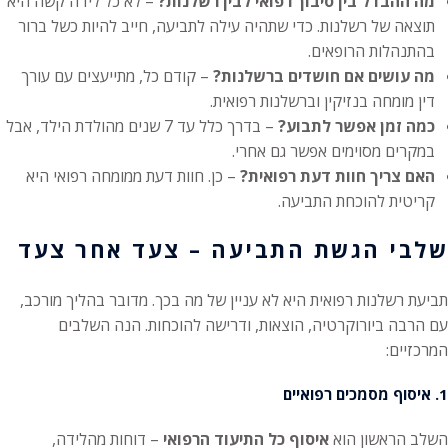
מה ההבדל בין סיבוך רפואי לבין רשלנות?
– לא כל לידה קשה היא
תוצאה של רשלנות. כדי שתהיה עילה לתביעה, חייב להיות כשל ברור
בהתנהלות הרופאים.
מה עושים אם חושדים ברשלנות?
– קודם כל, מתייעצים עם עורך
דין מומחה בנזיקין וברשלנות רפואית.
כמה זמן אפשר לתבוע?
– בדרך כלל עד 7 שנים מהולדת הילד, אבל
במקרים מסוימים אפשר גם אחרי.
האם צריך חוות דעת רפואית?
– כן. חוות דעת ממומחה רפואי היא
קריטית להוכחת התביעה.
שלבי הגשת התביעה – צעד אחר צעד
תביעת רשלנות רפואית היא לא עניין של מה בכך. מדובר בהליך מורכב,
עם הרבה ביורוקרטיה, הוצאות, ודרישה להוכחות. הנה השלבים
המרכזיים:
1. איסוף מסמכים רפואיים
השלב הראשון הוא
איסוף כל התיעוד הרפואי
– דוחות מהלידה,