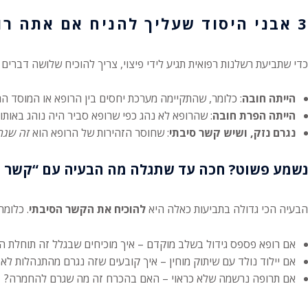
3 אבני היסוד שעליך להניח אם אתה רוצה לנצח
כדי שתביעת רשלנות רפואית תגיע לידי פיצוי, צריך להוכיח שלושה דברים עי
הייתה חובה
: כלומר, שהתקיימה מערכת יחסים בין הרופא או המוסד הרפו
הייתה הפרת חובה
: שהרופא לא נהג כפי שרופא סביר היה נוהג באותו
נגרם נזק, ושיש קשר סיבתי
: שחוסר הזהירות של הרופא הוא
זה שגר
נשמע פשוט? חכה עד שתגלה מה הבעיה עם “קשר ס
הבעיה הכי גדולה בתביעות כאלה היא
להוכיח את הקשר הסיבתי
. כלומ
אם רופא פספס גידול בשלב מוקדם – איך מוכיחים שבגלל זה תוחלת 
אם יילוד נולד עם שיתוק מוחין – איך קובעים שזה נגרם מהתנהלות לא
אם תרופה נרשמה שלא כראוי – האם בהכרח זה מה שגרם להחמרה?