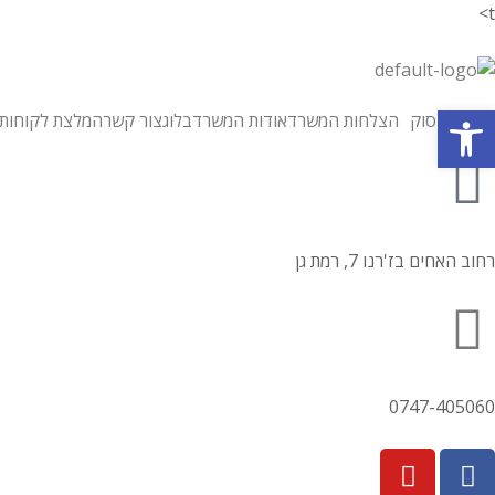
t>
פתח סרגל נגישות
תחומי עיסוק
הצלחות המשרד
אודות המשרד
בלוג
צור קשר
המלצת לקוחות
רחוב האחים בז'רנו 7, רמת גן
0747-405060