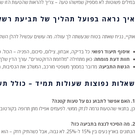
במילים פשוטות: לא מספיק שמישהו טעה – צריך להראות שהטעות הזו שינ
איך נראה בפועל תהליך של תביעת רשל
אוקיי, נניח שאתה בטוח שנעשתה לך עוולה. מה עושים עכשיו? להלן השלב
איסוף תיעוד רפואי
: כל בדיקה, אבחון, צילום, סיכום, הפניה – הכול.
חוות דעת מומחה
: כאן מתחילה "מלחמת הדוקטורים". עורך הדין שלך י
הגשת התביעה
: מדובר במסמך משפטי מורכב, המשלב את הנסיבות, העד
שאלות נפוצות שעולות תמיד – כולל ת
1. האם אפשר לתבוע גם על טעות קטנה?
כן, בתנאי שהטעות גרמה לנזק ממשי. לפעמים אפילו מתן תרופה בקורטוב ל
2. מה הסיכוי לנצח בתביעה כזו?
הנתונים בארץ נעים בין 15% ל-25%. לא גבוה, אבל כשהתיק חזק – הוא חזק מאוד. ועם עורך דין מנוסה, הסיכויים משתפרים פלאים.