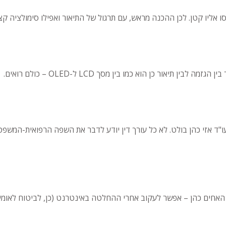
 אליו קטן. לכן ההכנה מראש, עם תרגול של התיאור ואפילו סימולציה קצ
יאור כן הוא כמו בין מסך LCD ל-OLED – כולם רואים.
 עו"ד אזי כהן בולט. לא כל עורך דין יודע לדבר את השפה הרפואית-המשפ
אחים כהן – אפשר לעקוב אחרי ההחלטה באינטרנט (כן, לביטוח לאומי יש