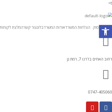
t>
פתח סרגל נגישות
תחומי עיסוק
הצלחות המשרד
אודות המשרד
בלוג
צור קשר
המלצת לקוחות
רחוב האחים בז'רנו 7, רמת גן
0747-405060