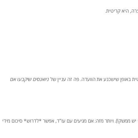
רה, היא קריטית.
טית באופן שישכנע את הוועדה. פה זה עניין של
ניואנסים שיקבעו אם
 ממשק!). ויותר מזה: אם מגיעים עם עו"ד, אפשר *לדרוש* סיכום מידי