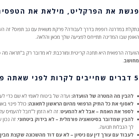
פגשת את הפרקליט, מילאת את הטפסי
נתקלת במדרגה רופפת בדרך לעבודה? פרקת משאית עם גב תפוס? זה השלב
האופן שבו המדינה תתייחס לפציעה שלך מכאן והלאה.
הוועדה הרפואית היא תחנה קריטית ומורכבת: לא מדובר רק ב"תראה מה
מחושב
.
5 דברים שחייבים לקרות לפני שאתה פוגש את הוועדה
להבין מה המטרה של הוועדה:
ועדה של ביטוח לאומי לא שם כדי לעזו
לאסוף את כל התיק הרפואי מהיום הראשון לתאונה:
כולל פינוי באמ
לספר את האמת – אבל לא להמעיט
: זה לא הזמן ל"חבל להעמיס על 
להבין שמדובר בסיטואציה פורמלית – לא בידוק ביטחוני
: זה נכון
לך הגבלות תנועה.
לעבוד עם עורך דין עם ניסיון – לא עם דוד מהשכונה שקצת מבין