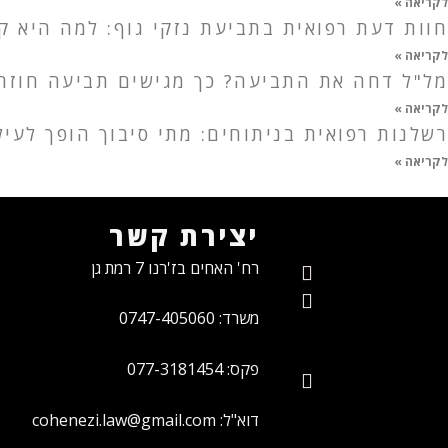
לקריאה »
חוות דעת רפואית בתביעת נזקי גוף: למה היא ק
לקריאה »
מל"ל דחה את התביעה? כך מגישים תביעה חוזרת
לקריאה »
רשלנות רפואית בניתוחים: מתי סיבוך הופך לעי
לקריאה »
יצירת קשר
רח' האחים בז'רנו 7 רמת גן
משרד: 0747-405060
פקס: 077-3181454
דוא"ל: cohenezi.law@gmail.com