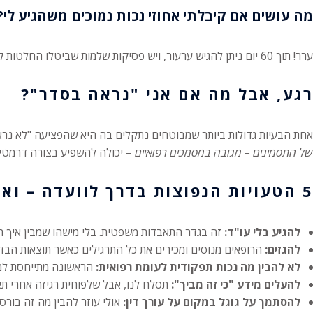
מה עושים אם קיבלתי אחוזי נכות נמוכים משהגיע לי?
ערר! תוך 60 יום ניתן להגיש ערעור, ויש פסיקות שלמות שביטלו החלטות קודמות על סמך הצגה מוצקה של ממצאים חדשים או שגיאות מהותיות בהחלטת הוועדה.
רגע, אבל מה אם אני "נראה בסדר"?
אחת הבעיות גדולות ביותר שמבוטחים נתקלים בה היא שהפציעה "לא נראית
של התסמינים – מגובה במסמכים רפואיים
– יכולה להשפיע בצורה דרמטית
5 הטעויות הנפוצות בדרך לוועדה – ואיך להימנע מהן
להגיע בלי עו"ד:
זה בגדר התאבדות משפטית. בלי מישהו שמבין איך ה
להגזים:
הרופאים מנוסים ומכירים את כל התרגילים כאשר תוצאות הבדי
לא להבין מה נכות תפקודית לעומת רפואית:
הראשונה מתייחסת למה
להעלים מידע "כי זה מביך":
תסלח לנו, אבל שלפוחית רגיזה אחרי תאונה זה מביך. קביעה ש
להסתמך על גוגל במקום על עורך דין:
אולי עוזר להבין מה זה בורס