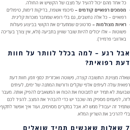
כל אחד מהם יכול להעיד על מצבו של הקשיש או החולה.
מסמכים רפואיים קודמים –
סיכומי אשפוז, בדיקות דימות, טיפולים
רפואיים – כל אלה נחשבים, גם בלי רופא שמחבר מוכרות קלינית.
ראיות מצולמות –
סרטונים שמתעדים את הקושי בביצוע פעולות
פשוטות – אלו יכולים להיות שובר שוויון בתביעה (ולא, אין צורך בעריכה
באדוובי פרמייר).
אבל רגע – למה בכלל לוותר על חוות
דעת רפואית?
שאלה מצוינת. התשובה קצרה, פשוטה ואכזרית:
כסף וזמן
. חוות דעת
רפואית עולה לעיתים אלפי שקלים ודורשת המתנה של ימים, לעיתים
שבועות. לא תמיד יש למבוטח את הכוח או המשאבים להפיק אותה. מעבר
לזה, לפעמים מספיק מה שכבר יש כדי להבהיר את המצב. להגיד לכם
שתמיד זה יעבוד? ממש לא. אבל במקרים מסוימים, ועוד איך אפשר לתקוף
בלי להרכיב את השריון המלא.
7 שאלות שאנשים תמיד שואלים