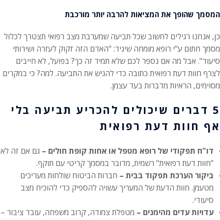
המסמך שהופך את המציאות להרבה יותר מורכבת
כן, אנחנו רגילים לחשוב שכל תביעה שמערבת מצב רפואי תצטרך לכלול
מסמך חתום ע"י רופא מומחה שיגיד: "האדם הזה זקוק לעזרה ושירותי
סיעוד". אבל מה אם נספר לכם שלא תמיד זה כך? בפועל, לא חייבים
לצרף חוות דעת רפואית כתובה כדי להגיש את התביעה. למה? כי במקרים
מסוימים, הראיות מדברות בעד עצמן.
5 דברים שיכולים להכריע תביעה בלי
אף חוות דעת רפואית
דו"ח תפקודי של רופא מטפל או אחות קופת חולים –
גם אם זה לא
"חוות דעת רפואית" רשמית, מדובר במסמך קריטי עם תוקף.
ביקור הערכת תפקוד בבית –
חברות הביטוח שולחות מעריכים
מטעמן. חוות הדעת של המעריך עשויה להספיק כדי להוכיח מצב
סיעודי.
עדויות עדים מהימנים –
מטפלת צמודה, קרוב משפחה, עובד ציבור –