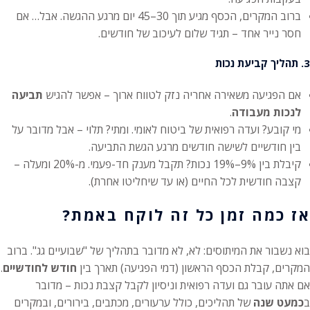
ברוב המקרים, הכסף מגיע תוך 30–45 יום מרגע ההגשה. אבל… אם
חסר נייר אחד – תגיד שלום לעיכוב של חודשים.
3. תהליך קביעת נכות
אם הפגיעה משאירה אחריה נזק לטווח ארוך – אפשר להגיש
תביעה
לנכות מעבודה
.
מי קובע? ועדה רפואית של ביטוח לאומי. ומתי? תלוי – אבל מדובר על
בין חודשיים לשישה חודשים מרגע הגשת התביעה.
קיבלת בין 9%–19% נכות? תקבל מענק חד-פעמי. מ-20% ומעלה –
קצבה חודשית לכל החיים (או עד שיחליטו אחרת).
אז כמה זמן כל זה לוקח באמת?
בוא נשבור את המיתוסים: לא, לא מדובר בתהליך של "שבועיים גג". ברוב
המקרים, קבלת הכסף הראשון (דמי הפגיעה) תארך בין
חודש לחודשיים
.
אם אתה עובר גם ועדה רפואית וניסיון לקבל קצבת נכות – מדובר
ב
כמעט שנה
של תהליכים, כולל ערעורים, מכתבים, בירורים, ובמקרים