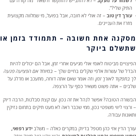
לשמור על מעקב
– לא להתבייש להתקשר ולשאול "מה קורה עם
התיק שלי?".
עורך דין טוב
– זה אולי לא חובה, אבל בפועל, מי שמלווה מקצועית
מזרז את העניינים.
מסקנה אחת חשובה – תתמודד בזמן או
שתשלם ביוקר
הפיצויים מביטוח לאומי אולי מגיעים אחרי זמן, אבל הם יכולים להיות
הבדל של עשרות אלפי שקלים בחיים שלך –
במיוחד אם הפציעה פגעה
לך בתפקוד לאורך זמן
. וזה אומר שאם אתה דוחה, מתעכב או מדלג על
שלבים – אתה פשוט משאיר כסף על הרצפה.
הבשורה הטובה? אפשר לנהל את זה נכון. עם קצת סבלנות, הרבה דיוק
– ורצוי ליווי משפטי נכון, ממי שכבר ראה לא מעט תיקים בתחום נזיקין
ותאונות עבודה.
עורך הדין אזי כהן מטפל בדיוק במקרים כאלה – משלב
ידע רפואי,
ניסיון משפטי והמון סבלנות למערכת
. והוא יודע טוב מאוד איזה