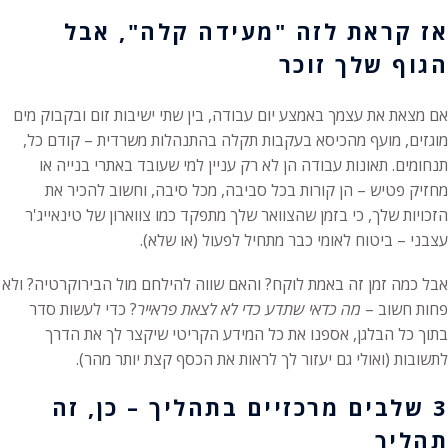
אז קראת לזה "מעידה קלה", אבל
הגוף שלך זוכר
אם מצאת את עצמך באמצע יום עבודה, בין שתי ישיבות זום ובקבוק מים
מוגזים, מועף מהכיסא בעקבות תקלה בהתנהלות משרדית – קודם כל,
תנחומים. תאונות עבודה הן לא רק עניין למי שעובד באתרי בנייה או
מחזיק פטיש – הן קורות בכל סביבה, מכל סיבה, וחשוב להכיר את
הזכויות שלך, כי בזמן שהצוואר שלך מתפקד כמו צווארון של טינאייג'ר
עצבני – ביטוח לאומי כבר מתחיל לפעול (או שלא).
אבל כמה זמן זה באמת לוקח? והאם שווה להילחם מול הבירוקרטיה? ולא
פחות חשוב –
מה כדאי שתדע כדי לא לצאת פראייר
? כדי לעשות סדר
בתוך כל הבלגן, אספנו את כל המידע הקריטי שיקצר לך את הדרך
לתשובות (ואולי גם יעזור לך לראות את הכסף קצת יותר מהר).
3 שלבים מרכזיים בתהליך – כן, זה
תהליך