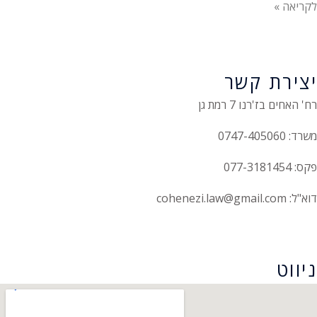
לקריאה »
יצירת קשר
רח' האחים בז'רנו 7 רמת גן
משרד: 0747-405060
פקס: 077-3181454
דוא"ל: cohenezi.law@gmail.com
הצהרת נגישות
ניווט