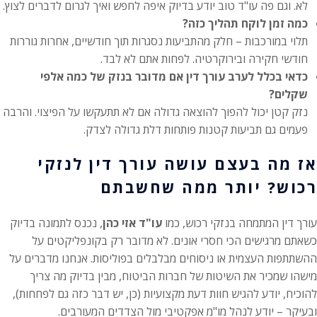
לא. וגם פה עו"ד טוב יודע בדיוק איפה לחפש ואיך לגרום לדברים לצוץ.
כמה זמן לוקח תהליך כזה?
תלוי במורכבות – חלק מהתביעות נסגרות תוך חודשיים, אחרות גוררות
חודשי חקירה ובירוקרטיה. לפחות אתם לא לבד.
כדאי בכלל לערב עורך דין אם מדובר בנזק של כמה אלפי
שקלים?
נזק קטן יכול להפוך להוצאה גדולה אם לא תתעקשו על הפיצוי. והרבה
פעמים גם תביעות קטנות פותחות דלת גדולה לצדק.
אז מה בעצם עושה עורך דין לנזקי
רכוש? יותר ממה שחשבתם
עורך דין המתמחה בנזקי רכוש, כמו
עו"ד אזי כהן
, נכנס לתמונה בדיוק
כשאתם מרגישים הכי חסרי אונים. לא מדובר רק בקונפליקטים על
ההשתתפות העצמית או ניסוחים מבלבלים בפוליסות. אנחנו מדברים על
מישהו שמכיר את השיטות של חברות הביטוח, מבין בדיוק מה צריך
להוכיח, יודע להגיש חוות דעת מקצועיות (כן, יש דבר כזה גם לפחחות),
ובעיקר – יודע לנהל מו"מ אפקטיבי מול הצדדים המעורבים.