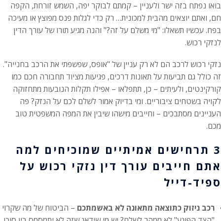
בואו נפתח בזה ישר ולעניין – קמתם לבוקר יפה, השמש זורחת, הקפה
חם, ואתם יוצאים מהבית למכונית… רק כדי לגלות פנס מפוצץ או מעיכה
בפח. עכשיו תשאלו: "מי משלם על זה?" והנה מגיע תורו של עורך הדין
לנזקי רכוש.
נזקי רכוש לרכב הם לא רק עניין של "אופס, שפשפתי את הרכב בחנייה".
זה כולל גם תביעות על תאונות דרכים, פגיעות מציוד תחבורה חכם כמו
קורקינטים, ולעיתים – כן, תתפלאו – אפילו תקלות הנובעות מתחזוקה
לקויה בשטחים ציבוריים. ומי בדיוק אמור לשלם לכם על הנזק? פה
העניינים מסתבכים – וחייבים מישהו שיבין את המפה המשפטית טוב
מכם.
3 תרחישים אמיתיים שמוכיחים למה
אתם חייבים עורך דין נזקי רכוש על
ספיד-דייל
רכב ניזוק כתוצאה מתאונה לא באשמתכם
– הביטוח של מה שקרוי
"הצד הפוגע" לא ממהר לשלם? יש מי שידאג שזה לא יתמסמס בין סוכן