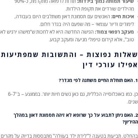
שיעור תמותה נמוך בילדות:
תודות לרפואה מתקדמת, כ-90%
מהילדים שורדים את תקופת הילדות.
איכות חיים:
האנשים עם תסמונת דאון משתלבים היום בעבודה,
לימודים ודיור עצמאי – מה שפעם היה בגדר חלום.
מעקב רפואי צמוד:
הגישה החדשה היא לא לחכות ש"מישהו ירגיש לא
טוב", אלא קידום טיפולי מניעה ומעקב קבוע.
שאלות נפוצות – והתשובות שמפתיעות
אפילו עורכי דין
1. האם תוחלת החיים משתנה לפי מגדר?
כן. כמו באוכלוסייה הכללית, גם כאן נשים חיות יותר. בממוצע – ב־6-7
שנים.
2. האם ניתן לתבוע על כך שרופא לא זיהה תסמונת דאון במהלך
ההיריון?
בהחלט. תביעות בטענה ל"לידת ילד בעוולה" מתבססות בדיוק על מקרים