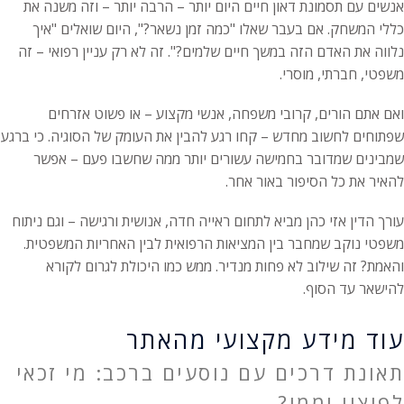
אנשים עם תסמונת דאון חיים היום יותר – הרבה יותר – וזה משנה את
כללי המשחק. אם בעבר שאלו "כמה זמן נשאר?", היום שואלים "איך
נלווה את האדם הזה במשך חיים שלמים?". זה לא רק עניין רפואי – זה
משפטי, חברתי, מוסרי.
ואם אתם הורים, קרובי משפחה, אנשי מקצוע – או פשוט אזרחים
שפתוחים לחשוב מחדש – קחו רגע להבין את העומק של הסוגיה. כי ברגע
שמבינים שמדובר בחמישה עשורים יותר ממה שחשבו פעם – אפשר
להאיר את כל הסיפור באור אחר.
עורך הדין אזי כהן מביא לתחום ראייה חדה, אנושית ורגישה – וגם ניתוח
משפטי נוקב שמחבר בין המציאות הרפואית לבין האחריות המשפטית.
והאמת? זה שילוב לא פחות מנדיר. ממש כמו היכולת לגרום לקורא
להישאר עד הסוף.
עוד מידע מקצועי מהאתר
תאונת דרכים עם נוסעים ברכב: מי זכאי
לפיצוי וממי?