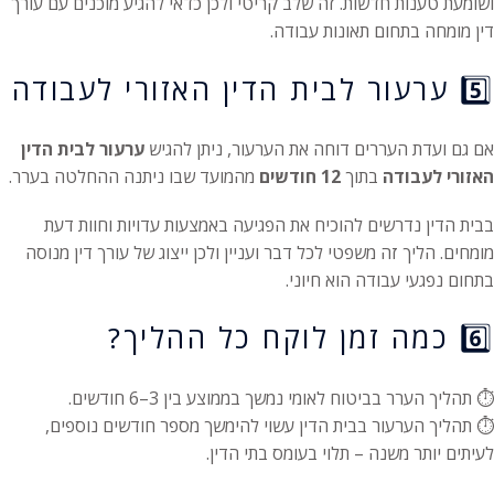
ושומעת טענות חדשות. זה שלב קריטי ולכן כדאי להגיע מוכנים עם עורך
דין מומחה בתחום תאונות עבודה.
5️⃣ ערעור לבית הדין האזורי לעבודה
אם גם ועדת העררים דוחה את הערעור, ניתן להגיש
ערעור לבית הדין
האזורי לעבודה
בתוך
12 חודשים
מהמועד שבו ניתנה ההחלטה בערר.
בבית הדין נדרשים להוכיח את הפגיעה באמצעות עדויות וחוות דעת
מומחים. הליך זה משפטי לכל דבר ועניין ולכן ייצוג של עורך דין מנוסה
בתחום נפגעי עבודה הוא חיוני.
6️⃣ כמה זמן לוקח כל ההליך?
⏱️ תהליך הערר בביטוח לאומי נמשך בממוצע בין 3–6 חודשים.
⏱️ תהליך הערעור בבית הדין עשוי להימשך מספר חודשים נוספים,
לעיתים יותר משנה – תלוי בעומס בתי הדין.