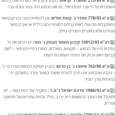
3️⃣
ע"א 213/89 שושני נ' קראוס:
נקבע עיקרון של הערכת אובדן כושר
השתכרות על פי שכר פוטנציאלי, גם אם הנפגע היה צעיר וטרם עבד.
4️⃣
ע"א 778/83 סמדר נ' קופת חולים:
אין להפחית פיצוי בגין קצבאות
המתקבלות מביטוח לאומי (ביחס לסעיפי נכות כללית או אובדן כושר
עבודה) אלא במקרים המנויים בחוק.
5️⃣
רע"א 10012/03 קיבוץ משמר העמק נ' זוהר:
יש לבחון את כל
נסיבות חייו של הנפגע – מקצועו, השכלתו, כושרו הפיזי והנפשי – לשם
קביעת ראש הנזק של הפסד השתכרות לעתיד.
6️⃣
ע"א 702/86 איטונג נ' בן הרוש:
בעניין פסיקת הוצאות עזרה צד ג'
– נקבע שהנפגע אינו חייב להוכיח ששכר בפועל עזרה בתשלום, ודי
בהוכחת צורך סביר.
7️⃣
ע"א 1986/92 מדינת ישראל נ' פ.ד.:
במקרה של נכות קשה – יש
לשקלל את הצורך בהתאמת דיור ורכב, כולל עלויות עתידיות של תחזוקה
ושדרוג.
8️⃣
רע"א 1395/11 פלונית נ' המאגר הישראלי לביטוח רכב:
לגבי