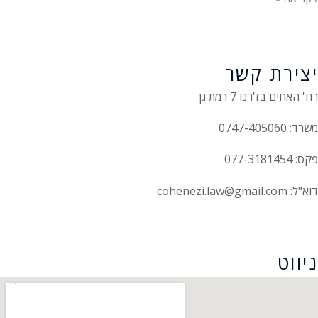
יצירת קשר
רח' האחים בז'רנו 7 רמת גן
משרד: 0747-405060
פקס: 077-3181454
דוא"ל: cohenezi.law@gmail.com
הצהרת נגישות
ניווט