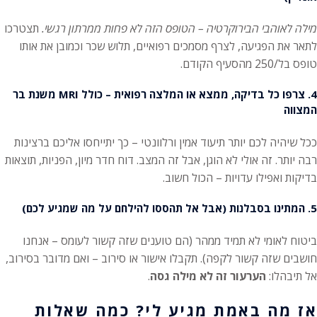
מילה לאוהבי הבירוקרטיה – הטופס הזה לא פחות ממרתון רגשי.
תצטרכו
לתאר את הפגיעה, לצרף מסמכים רפואיים, תלוש שכר וכמובן את אותו
טופס בל/250 מהסעיף הקודם.
4. צרפו כל בדיקה, ממצא או המלצה רפואית – כולל MRI משנת בר
המצווה
ככל שיהיה לכם יותר תיעוד אמין ורלוונטי – כך יתייחסו אליכם ברצינות
רבה יותר. זה אולי לא הוגן, אבל זה המצב. דוח חדר מיון, הפניות, תוצאות
בדיקות ואפילו עדויות – הכול חשוב.
5. המתינו בסבלנות (אבל אל תהססו להילחם על מה שמגיע לכם)
ביטוח לאומי לא תמיד ממהר (הם טוענים שזה קשור לעומס – אנחנו
חושבים שזה קשור לקפה). תקבלו אישור או סירוב – ואם מדובר בסירוב,
אל תיבהלו:
הערעור זה לא מילה גסה
.
אז מה באמת מגיע לי? כמה שאלות