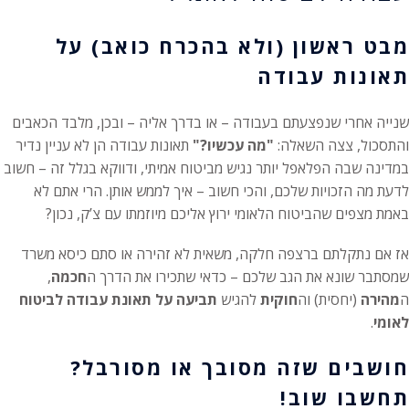
מבט ראשון (ולא בהכרח כואב) על
תאונות עבודה
שנייה אחרי שנפצעתם בעבודה – או בדרך אליה – ובכן, מלבד הכאבים
והתסכול, צצה השאלה:
"מה עכשיו?"
תאונות עבודה הן לא עניין נדיר
במדינה שבה הפלאפל יותר נגיש מביטוח אמיתי, ודווקא בגלל זה – חשוב
לדעת מה הזכויות שלכם, והכי חשוב – איך לממש אותן. הרי אתם לא
באמת מצפים שהביטוח הלאומי ירוץ אליכם מיוזמתו עם צ’ק, נכון?
אז אם נתקלתם ברצפה חלקה, משאית לא זהירה או סתם כיסא משרד
שמסתבר שונא את הגב שלכם – כדאי שתכירו את הדרך ה
חכמה
,
ה
מהירה
(יחסית) וה
חוקית
להגיש
תביעה על תאונת עבודה לביטוח
לאומי
.
חושבים שזה מסובך או מסורבל?
תחשבו שוב!