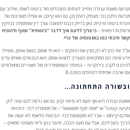
תביעת תאונת עבודה תחייב לעיתים התנהלות מול ביטוח לאומי, שילוב עם
תביעת נזיקין נגד מעסיק רשלן (כן, גם הוא קיים), או אפילו מעורבות של
חברת ביטוח פרטית. כאן בדיוק נכנס לתמונה עורך דין שמתמחה בנזיקין
ורשלנות רפואית –
כי צריך לדעת איך לדבר "ביטוחית" שטף ולהוכיח
קשר סיבתי כמו באנטומיה של גריי
.
עו"ד אזי כהן לא רק מבין את החוקים – הוא חי אותם, נושם אותם, ואפילו
יודע איפה הם מתחבאים כשצריך למצוא אותם. הוא הבנאדם שאיתו עדיף
להיכנס לקרב בירוקרטי – במיוחד כשמתמודדים מול תאגידים ממשלתיים
עם אהבה אמיתית לטפסים בפונט 8.
ובשורה התחתונה…
תאונת עבודה היא אף פעם לא סיפור קטן. גם אם נדמה לכם שזה "רק
נקיעה קטנה" או "אתה תכף תתאושש" – אל תתמודדו לבד. הזכויות
שלכם קיימות – אבל לא מתגשמות לבד. הביטוח הלאומי לא יעשה את
הדרך בשבילכם, אבל עם מעט הבנה, תיעוד נכון וליווי משפטי מתאים –