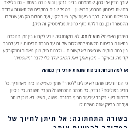
עורך הדין אזי כהן, שמתמחה בדיני נזיקין ובוא נודה באמת – גם בלייצר
תחושת ביטחון מהרגע הראשון – מטפל שנים במקרים של תאונות עבודה:
מנפילות מגובה, דרך פציעות עקב ציוד לקוי, ועד מחלות מקצוע שנולדו
מהמשרד (כן, גם דלקת כתף כרונית מג'ויסטיק זה תיק).
היתרון האמיתי?
הוא לוחם.
לא דוקומנטר. יודע לקרוא בין זמן ההכרה
בתאונה בביטוח הלאומי להשלכות של זה על חברת הביטוח. יודע לחבר
בין כמה חוקים שנראים לא קשורים – ולבנות תיק מוגן מאחור וממקורקע
קדימה. ובעיקר –
מבין אותך ואת הכאב שלך בלי לדבר "משפטית"
.
אז למה חברות הביטוח שונאות עורכי דין כמוהו?
כי הם יודעים שהם לא יכולים "לסדר" אותך כשמישהו כזה מאחוריך. כל
חריג בפוליסה? נבדק. כל מכתב התכחשות? מקבל תשובה. כל ניסיון
לדחות דיון? מקבל עירעור חריף בחזרה. פשוט, האיש לא מוכן לוותר –
ועל זה בדיוק אתה משלם לו.
בשורה התחתונה: אל תיתן לחיוך של
הפקידה להטעות אותך