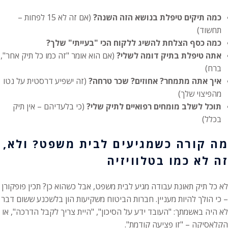
כמה תיקים טיפלת בנושא הזה השנה?
(אם זה לא 15 לפחות –
תחשוד)
כמה כסף הצלחת להשיג ללקוח הכי "בעייתי" שלך?
אתה טיפלת בתיק דומה לשלי?
(אם הוא אומר "זה כמו כל תיק אחר",
ברח)
איך אתה מתמחר? אחוזים? שכר טרחה?
(זה ישפיע דרסטית על נטו
מהפיצוי שלך)
תוכל לשלב מומחים רפואיים לתיק שלי?
(כי בלעדיהם – אין תיק
בכלל)
מה קורה כשמגיעים לבית משפט? ולא,
זה לא כמו בטלוויזיה
לא כל תיק תאונת עבודה מגיע לבית משפט, אבל כשהוא כן? תכין פופקורן
– כי הולך להיות מעניין. חברות הביטוח משקיעות הון בלשכנע ששום דבר
לא היה באשמתך: "העובד ידע על הסיכון", "היית צריך לקבל הדרכה", או
הקלאסיקה – "זו פציעה קודמת".