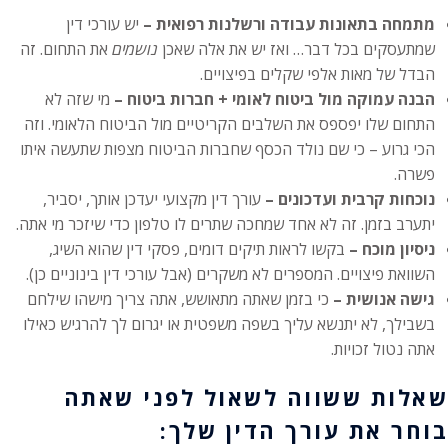
מתמחה בתאונות עבודה ורשלנות רפואית –
יש עורכי דין
שמתעסקים בכל דבר… ואז יש את אלה שאכן
נושמים
את התחום. זה
הבדל של מאות אלפי שקלים בפיצויים.
הבנה עמוקה מול ביטוח לאומי + חברות ביטוח –
מי שזה לא
התחום שלו יפספס את השלבים הקריטיים מול הביטוח הלאומי. וזה
הכי גרוע – כי שם נולד הכסף שחברות הביטוח מצפות שתעשה איתו
פשרה.
נוכחות קרבית ועדכונים –
עורך דין מקצועי יעדכן אותך, יסביר,
יתערב בזמן. זה לא אחד שמחכה שתרים לו טלפון כדי שיזכר מי אתה.
ניסיון מוכח –
בקשו לראות תיקים דומים, פסקי דין שהוא השיג,
השוואת פיצויים. המספרים לא משקרים (אבל עורכי דין בינוניים כן).
גישה אנושית –
כי בזמן שאתה מתאושש, אתה צריך מישהו שילחם
בשבילך, לא יתנשא עליך בשפה משפטית או יגרום לך להרגיש כאילו
אתה נטול זכויות.
שאלות ששווה לשאול לפני שאתה
בוחר את עורך הדין שלך: