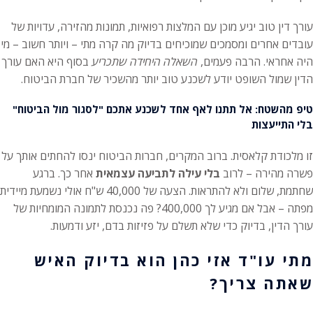
עורך דין טוב יגיע מוכן עם המלצות רפואיות, תמונות מהזירה, עדויות של
עובדים אחרים ומסמכים שמוכיחים בדיוק מה קרה מתי – ויותר חשוב – מי
היה אחראי. הרבה פעמים,
השאלה היחידה שתכריע
בסוף היא האם עורך
הדין שמול השופט יודע לשכנע טוב יותר מהשכיר של חברת הביטוח.
טיפ מהשטח: אל תתנו לאף אחד לשכנע אתכם "לסגור מול הביטוח"
בלי התייעצות
זו מלכודת קלאסית. ברוב המקרים, חברות הביטוח ינסו להחתים אותך על
פשרה מהירה – לרוב
בלי עילה לתביעה עצמאית
אחר כך. ברגע
שחתמת, שלום ולא להתראות. הצעה של 40,000 ש"ח אולי נשמעת מיידית
מפתה – אבל אם מגיע לך 400,000? פה נכנסת לתמונה המומחיות של
עורך הדין, בדיוק כדי שלא תשלם על פזיזות בדם, יזע ודמעות.
מתי עו"ד אזי כהן הוא בדיוק האיש
שאתה צריך?