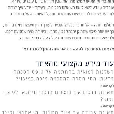
הוא בדיוק האיש למשימה
. הוא מבין איך הדברים עובדים (או לא
עובדים), יודע לשאול את השאלות הנכונות, ובעיקר – יודע איך לגרום
לתביעה שלכם להיות משכנעת ומבוססת על ראיות ולא על תחנונים.
המלצה חמה – אל תחכו. ככל שהפנייה לעורך הדין תיעשה מוקדם יותר,
כך יש יותר סיכוי שהתיק יתנהל נכון, מהר, ויביא לתוצאה שמגיעה לכם.
ולמי שעדיין מהסס – תזכרו שחוסר פעולה עולה כסף. והרבה.
אז אם הגעתם עד לפה – כנראה שזה הזמן לצעד הבא.
עוד מידע מקצועי מהאתר
רשלנות רפואית בהחתמה על טופס הסכמה
מדעת: מתי חסרה ההסכמה מזכה בפיצוי?
לקריאה »
תאונת דרכים עם נוסעים ברכב: מי זכאי לפיצוי
וממי?
לקריאה »
תאונת עבודה עם ציוד מכונות: מי אחראי וכיצד