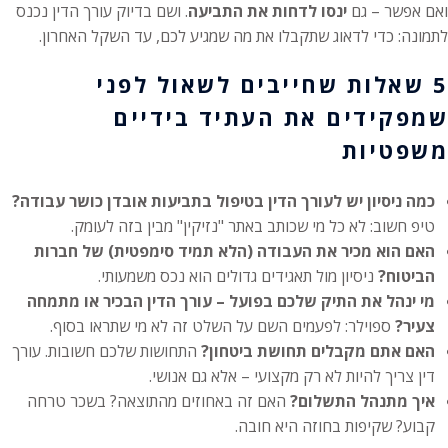
ואם אפשר – גם
ינסו לדחות את התביעה
. ושם בדיוק עורך הדין נכנס
לתמונה: כדי לדאוג שתקבלו את מה שמגיע לכם, עד השקל האחרון.
5 שאלות שחייבים לשאול לפני
שמפקידים את העתיד בידיים
משפטיות
כמה ניסיון יש לעורך הדין בטיפול בתביעות אובדן כושר עבודה?
טיפ חשוב: לא כל מי שכותב באתר "נזיקין" מבין בזה לעומק.
האם הוא מכיר את העבודה (הלא תמיד סימפטית) של חברות
הביטוח?
ניסיון מול תאגידים גדולים הוא נכס משמעותי.
מי ינהל את התיק שלכם בפועל – עורך הדין הבכיר או מתמחה
צעיר?
ספוילר: לפעמים השם על השלט זה לא מי שתראו בסוף.
האם אתם מקבלים תחושת ביטחון?
התחושות שלכם חשובות. עורך
דין צריך להיות לא רק מקצועי – אלא גם אנושי.
איך מתנהל התשלום?
האם זה באחוזים מהתוצאה? בשכר טרחה
קבוע? שקיפות בחוזה היא חובה.