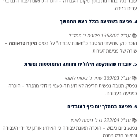
עובד נפל במדרגות בתוך מקום העבודה – הוכרה כתאונת עבודה גם בלי
עדים בזירה.
4.
פגיעה בשמיעה בגלל רעש מתמשך
📚
עב"ל 1358/01 פלונית נ' המל"ל
הוכר נזק שמיעתי מצטבר כ"תאונת עבודה" על בסיס
מיקרוטראומה
–
שורה של פגיעות זעירות.
5.
עובדת שהותקפה מילולית וחוותה התמוטטות נפשית
📚
עב"ל 369/03 שחר נ' ביטוח לאומי
נפסק: תגובה נפשית חריפה לאירוע חד-פעמי מילולי ממנהל – הוכרה
כפגיעה בעבודה.
6.
פציעה במהלך יום כיף לעובדים
📚
עב"ל 223/04 גז נ' ביטוח לאומי
נפגע ביום גיבוש – הוכרה תאונת עבודה כי האירוע אורגן על ידי העבודה
ונחשב חלק ממנה.