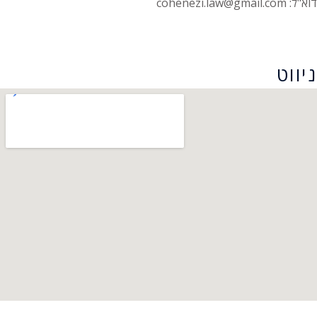
דוא"ל: cohenezi.law@gmail.com
הצהרת נגישות
ניווט