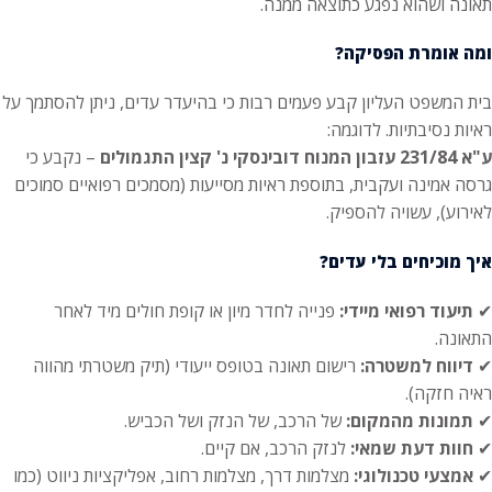
תאונה ושהוא נפגע כתוצאה ממנה.
ומה אומרת הפסיקה?
בית המשפט העליון קבע פעמים רבות כי בהיעדר עדים, ניתן להסתמך על
ראיות נסיבתיות. לדוגמה:
ע"א 231/84 עזבון המנוח דובינסקי נ' קצין התגמולים
– נקבע כי
גרסה אמינה ועקבית, בתוספת ראיות מסייעות (מסמכים רפואיים סמוכים
לאירוע), עשויה להספיק.
איך מוכיחים בלי עדים?
✔
תיעוד רפואי מיידי:
פנייה לחדר מיון או קופת חולים מיד לאחר
התאונה.
✔
דיווח למשטרה:
רישום תאונה בטופס ייעודי (תיק משטרתי מהווה
ראיה חזקה).
✔
תמונות מהמקום:
של הרכב, של הנזק ושל הכביש.
✔
חוות דעת שמאי:
לנזק הרכב, אם קיים.
✔
אמצעי טכנולוגי:
מצלמות דרך, מצלמות רחוב, אפליקציות ניווט (כמו