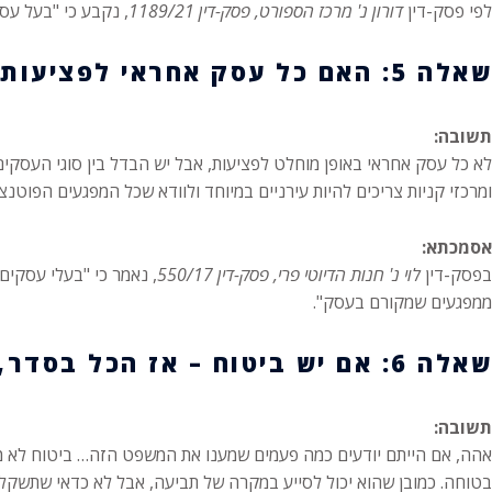
לפי פסק-דין
דורון נ' מרכז הספורט, פסק-דין 1189/21
, נקבע כי "בעל עס
שאלה 5: האם כל עסק אחראי לפציעות שנגרמות בתוך העסק?
תשובה:
לא כל עסק אחראי באופן מוחלט לפציעות, אבל יש הבדל בין סוגי העסקים
ומרכזי קניות צריכים להיות עירניים במיוחד ולוודא שכל המפגעים הפוטנ
אסמכתא:
בפסק-דין
לוי נ' חנות הדיוטי פרי, פסק-דין 550/17
, נאמר כי "בעלי עסקי
ממפגעים שמקורם בעסק".
שאלה 6: אם יש ביטוח – אז הכל בסדר, נכון?
תשובה:
אהה, אם הייתם יודעים כמה פעמים שמענו את המשפט הזה… ביטוח לא מכס
בטוחה. כמובן שהוא יכול לסייע במקרה של תביעה, אבל לא כדאי שתשקלו