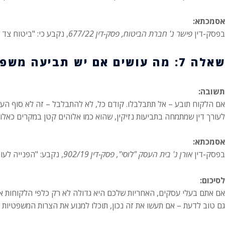
אסמכתא:
בפסק-דין
פישר נ' חברת הביטוח, פסק-דין 677/22
, נקבע כי: "ביטוח צד
שאלה 7: מה עושים אם יש תביעה משפטית בעקבות פציעה בעסק?
תשובה:
אם הלקוח תובע – אל תתבלבלו. קודם כל, לא להתבלבל – זה לא סוף העולם
לעורך דין שמתמחה בתביעות נזיקין, שהוא כמו אלוהים קטן במקרים כאלו.
אסמכתא:
בפסק-דין
אורן נ' בית העסק "לוסי", פסק-דין 902/19
, נקבע: "הפנייה לע
לסיכום:
אם אתם בעלי עסקים, האחריות שלכם היא גדולה לא רק כלפי הלקוחות אלא 
גם טוב לדעת – אם תעשו את זה נכון, תוכלו למנוע את הצרות המשפטיות 