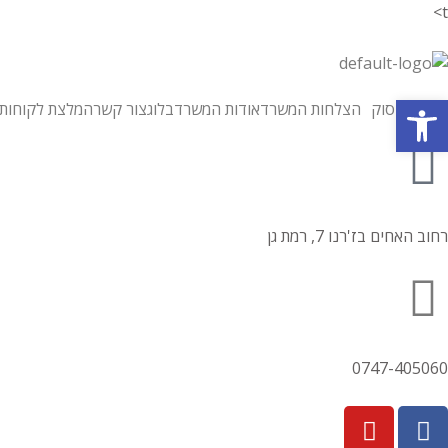
t>
פתח סרגל נגישות
תחומי עיסוק
הצלחות המשרד
אודות המשרד
בלוג
צור קשר
המלצת לקוחות
רחוב האחים בז'רנו 7, רמת גן
0747-405060