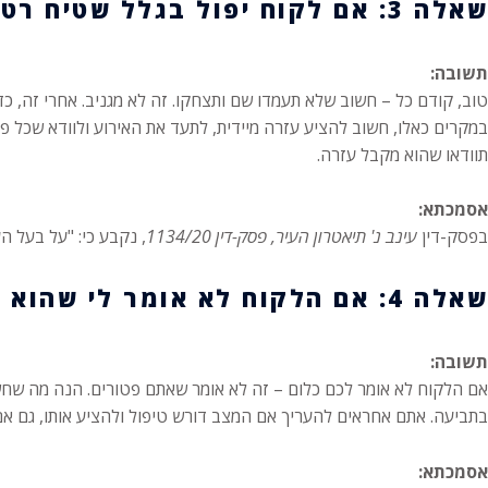
שאלה 3: אם לקוח יפול בגלל שטיח רטוב, מה עלי לעשות?
תשובה:
טוב, קודם כל – חשוב שלא תעמדו שם ותצחקו. זה לא מגניב. אחרי זה, כ
במקרים כאלו, חשוב להציע עזרה מיידית, לתעד את האירוע ולוודא שכל פר
תוודאו שהוא מקבל עזרה.
אסמכתא:
בפסק-דין
עינב נ' תיאטרון העיר, פסק-דין 1134/20
, נקבע כי: "על בעל ה
שאלה 4: אם הלקוח לא אומר לי שהוא פצוע, האם אני אחראי?
תשובה:
אם הלקוח לא אומר לכם כלום – זה לא אומר שאתם פטורים. הנה מה שחשוב
בתביעה. אתם אחראים להעריך אם המצב דורש טיפול ולהציע אותו, גם אם
אסמכתא: