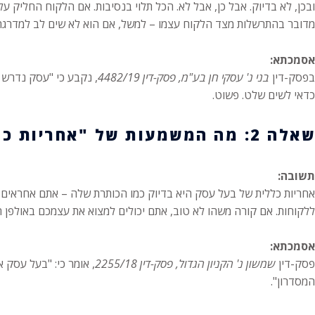
ובכן, לא בדיוק. אבל כן, אבל לא. הכל תלוי בנסיבות. אם הלקוח החלי
מדובר בהתרשלות מצד הלקוח עצמו – למשל, אם הוא לא שים לב למדרגה –
אסמכתא:
בפסק-דין
בני נ' עסקי חן בע"מ, פסק-דין 4482/19
, נקבע כי "עסק נדרש 
כדאי לשים שלט. פשוט.
שאלה 2: מה המשמעות של "אחריות כללית" של בעל עסק?
תשובה:
אחריות כללית של בעל עסק היא בדיוק כמו הכותרת שלה – אתם אחראים
ללקוחות. אם קורה משהו לא טוב, אתם יכולים למצוא את עצמכם באולפן ח
אסמכתא:
פסק-דין
שמשון נ' הקניון הגדול, פסק-דין 2255/18
, אומר כי: "בעל עסק 
המסדרון".