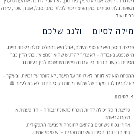
רשלנות – למשל אם לא סיפק ציוד מגן, לא דאג להדרכה או העמיס עליך
משאות בלתי סבירים. כאן הפיצוי יכול לכלול כאב וסבל, אובדן שכר, עזרה
בבית ועוד.
מילה לסיום – ולגב שלכם
פריצת דיסק היא לא סוף העולם, אבל היא בהחלט יכולה לשנות חיים.
מי שנפגע בעבודה – לא צריך להרגיש שהוא "ממציא". בתי הדין כבר
מכירים בקשר הברור בין עבודה פיזית מתמשכת לבין בעיות גב.
המפתח הוא לא לוותר: לא לוותר על תיעוד, לא לוותר על זכויות, ובעיקר –
לא להרים לבד מקרר של שלוש דלתות רק כי החבר לא בא לעזור 😅.
📌 ל
סיכום:
פריצת דיסק יכולה להיות מוכרת כתאונת עבודה – חד פעמית או
מיקרוטראומה.
אחוזי נכות משתנים בהתאם לחומרה ולפגיעה התפקודית.
בתי הדין כבר הכירו בעשרות מקרים – יש סיכוי אמיתי.