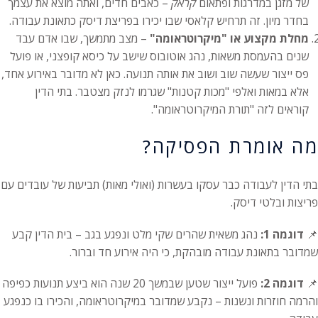
של מזגן במדרגות ופתאום
קראק
– כאבים חדים, ואתה מוצא את עצמך
בחדר מיון. זה תרחיש קלאסי שבו יכירו בפריצת דיסק כתאונת עבודה.
מחלת מקצוע או "מיקרוטראומה"
– מצב מתמשך, שבו אדם עבד
שנים בהעמסת משאות, נהג אוטובוס שישב על כיסא קופצני, או פועל
פס ייצור שעשה שוב ושוב את אותה תנועה. כאן לא מדובר באירוע אחד,
אלא במאות ואלפי "מכות קטנות" שגרמו לנזק מצטבר. בתי הדין
קוראים לזה "תורת המיקרוטראומה".
מה אומרת הפסיקה?
בתי הדין לעבודה כבר עסקו בעשרות (ואולי מאות) תביעות של עובדים עם
פריצות ובלטי דיסק.
📌
דוגמה 1:
נהג משאית שהרים שקי מלט ונפגע בגב – בית הדין קבע
שמדובר בתאונת עבודה מובהקת, כי היה אירוע חד וברור.
📌
דוגמה 2:
פועל ייצור שטען שבמשך 20 שנה הוא ביצע תנועות כפיפה
והרמה חוזרות ונשנות – נקבע שמדובר במיקרוטראומה, והכירו בו כנפגע