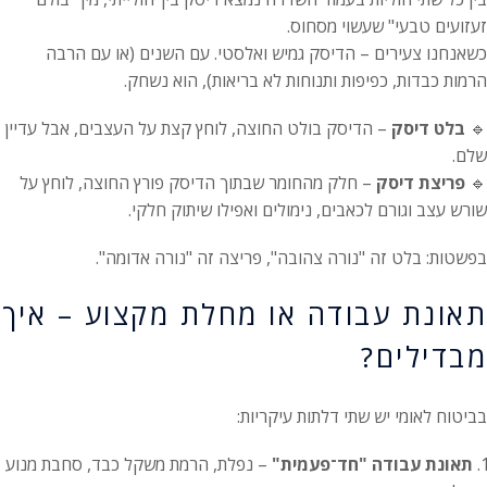
זעזועים טבעי" שעשוי מסחוס.
כשאנחנו צעירים – הדיסק גמיש ואלסטי. עם השנים (או עם הרבה
הרמות כבדות, כפיפות ותנוחות לא בריאות), הוא נשחק.
🔹
בלט דיסק
– הדיסק בולט החוצה, לוחץ קצת על העצבים, אבל עדיין
שלם.
🔹
פריצת דיסק
– חלק מהחומר שבתוך הדיסק פורץ החוצה, לוחץ על
שורש עצב וגורם לכאבים, נימולים ואפילו שיתוק חלקי.
בפשטות: בלט זה "נורה צהובה", פריצה זה "נורה אדומה".
תאונת עבודה או מחלת מקצוע – איך
מבדילים?
בביטוח לאומי יש שתי דלתות עיקריות:
תאונת עבודה "חד־פעמית"
– נפלת, הרמת משקל כבד, סחבת מנוע