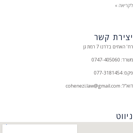
לקריאה »
יצירת קשר
רח' האחים בז'רנו 7 רמת גן
משרד: 0747-405060
פקס: 077-3181454
דוא"ל: cohenezi.law@gmail.com
הצהרת נגישות
ניווט