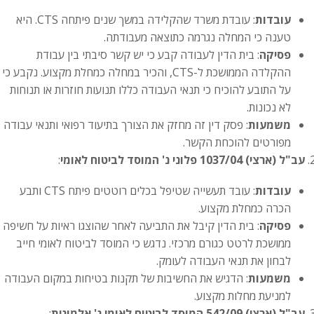
עובדות
: עובדת משרד שהקלידה במשך שנים פיתחה CTS. היא
טענה כי המחלה נגרמה כתוצאה מעבודתה.
פסיקה
: בית הדין לעבודה קבע כי יש קשר סיבתי בין עבודת
ההקלדה הממושכת ל-CTS, והכיר במחלה כמחלת מקצוע. נקבע כי
על התובע להוכיח כי תנאי העבודה כללו תנועות חוזרות או תנוחות
לא נכונות.
משמעות
: פסק דין זה מחזק את הצורך בתיעוד רפואי ותנאי עבודה
מפורטים להוכחת הקשר.
עב"ל (ארצי) 1037/04 פלוני נ' המוסד לביטוח לאומי
:
עובדות
: עובד תעשייה שטיפל בכלים רוטטים פיתח CTS ותבע
הכרה כמחלת מקצוע.
פסיקה
: בית הדין קיבל את התביעה לאחר שהוצגו ראיות על חשיפה
ממושכת לרטט כגורם מרכזי. נדגש כי המוסד לביטוח לאומי חייב
לבחון את תנאי העבודה לעומק.
משמעות
: הדגיש את החשיבות של תקנות בטיחות במקום העבודה
למניעת מחלות מקצוע.
עב"ל (ארצי) 542/09 המוסד לביטוח לאומי נ' אלמונית
: