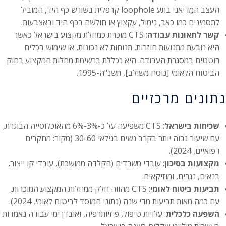
העצב המֵדיאני בתע loophole קרפלית בשורש כף היד, המוביל
לתסמינים כמו כאב, נימול, עקצוץ או חולשה בכף היד ובאצבעות.
קשר לתאונות עבודה
: CTS מוכרת כמחלת מקצוע בישראל כאשר
היא נובעת מתנועות חוזרות, תנוחות לא נכונות, או שימוש בכלים
רוטטים במסגרת העבודה. היא נכללת ברשימת מחלות המקצוע בחוק
הביטוח הלאומי [נוסח משולב], תשנ"ה-1995.
נתונים מרכזיים
שכיחות בישראל
: CTS משפיעה על כ-3%-6% מהאוכלוסייה הבוגרת,
עם שיעור גבוה יותר בקרב נשים בגילאי 30-60 (מקור: מחקרים
רפואיים, 2024).
מקצועות בסיכון
: עובדי משרדים (הקלדה ממושכת), עובדי קו ייצור,
בנאים, נגרים, ומוזיקאים.
תביעות ביטוח לאומי
: CTS מהווה חלק ממחלות המקצוע המוכרות,
עם כמה מאות תביעות מדי שנה (נתוני המוסד לביטוח לאומי, 2024).
השפעה כלכלית
: עלויות טיפול, פיזיותרפיה, ואובדן ימי עבודה נאמדות