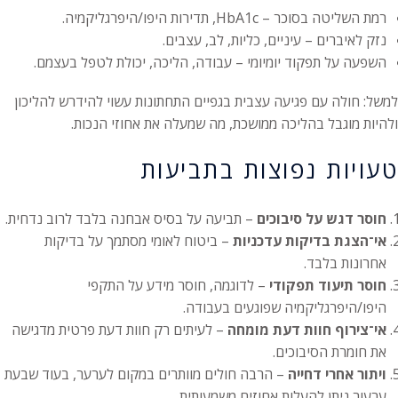
רמת השליטה בסוכר – HbA1c, תדירות היפו/היפרגליקמיה.
נזק לאיברים – עיניים, כליות, לב, עצבים.
השפעה על תפקוד יומיומי – עבודה, הליכה, יכולת לטפל בעצמם.
למשל: חולה עם פגיעה עצבית בגפיים התחתונות עשוי להידרש להליכון
ולהיות מוגבל בהליכה ממושכת, מה שמעלה את אחוזי הנכות.
טעויות נפוצות בתביעות
חוסר דגש על סיבוכים
– תביעה על בסיס אבחנה בלבד לרוב נדחית.
אי־הצגת בדיקות עדכניות
– ביטוח לאומי מסתמך על בדיקות
אחרונות בלבד.
חוסר תיעוד תפקודי
– לדוגמה, חוסר מידע על התקפי
היפו/היפרגליקמיה שפוגעים בעבודה.
אי־צירוף חוות דעת מומחה
– לעיתים רק חוות דעת פרטית מדגישה
את חומרת הסיבוכים.
ויתור אחרי דחייה
– הרבה חולים מוותרים במקום לערער, בעוד שבעת
ערעור ניתן להעלות אחוזים משמעותית.