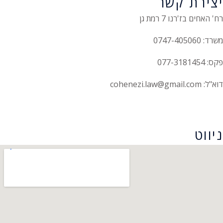
יצירת קשר
רח' האחים בז'רנו 7 רמת גן
משרד: 0747-405060
פקס: 077-3181454
דוא"ל: cohenezi.law@gmail.com
הצהרת נגישות
ניווט