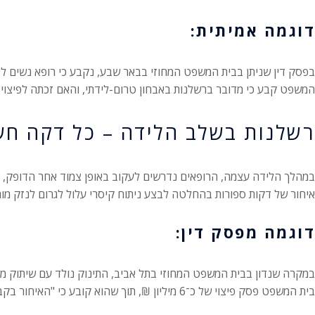
דוגמה אמיתית:
המשפט קבע כי מדובר ברשלנות באבחון טרום-לידתי, והאם זכתה לפיצוי של מעל 2 
רשלנות בשלב הלידה – כל דקה חש
במהלך הלידה עצמה, הרופאים נדרשים לעקוב באופן צמוד אחר הדופק, ז
איחור של דקות ספורות בהחלטה לבצע ניתוח קיסרי עלול לגרום לנזק מוח
דוגמה מפסק דין:
במקרה שנדון בבית המשפט המחוזי בתל אביב, התינוק נולד עם שיתוק מוחין לאחר שהצוות בבית החולים המתין 40 דקות נוספות לפני
בית המשפט פסק פיצוי של כ־6 מיליון ₪, תוך שהוא קובע כי "האיחור בקבלת ההחלטה גרם לנזק נוירולוגי חמור ובלתי הפיך".