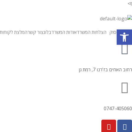
t>
פתח סרגל נגישות
תחומי עיסוק
הצלחות המשרד
אודות המשרד
בלוג
צור קשר
המלצת לקוחות
רחוב האחים בז'רנו 7, רמת גן
0747-405060