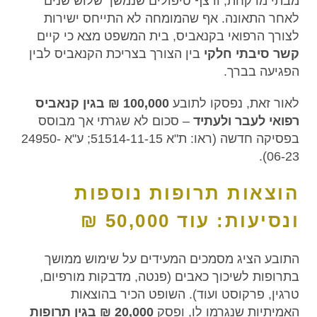
מבתי מרקחת, ורצף טיפולים שנמשך שלוש שנים
לאחר התאונה. אף שהמומחה לא התייחס ישירות
לצורך הרפואי בקנאביס, בית המשפט מצא כי קיים
קשר סיבתי חלקי
בין הצורך בצריכת הקנאביס לבין
הפגיעה בברך.
לאור זאת, נפסקו לתובע
100,000 ₪ בגין קנאביס
רפואי לעבר ולעתיד
– סכום לא שגרתי אך מבוסס
בפסיקה חדשה (ראו: ת"א 51514-11-15; ע"א 24950-
06-23).
הוצאות תרופות נוספות
ונסיעות: עוד 50,000 ₪
התובע הציג מסמכים המעידים על שימוש ממושך
בתרופות לשיכוך כאבים (פנטה, מדבקות מורפיום,
טרגין, פרקוסט ועוד). השופט הכיר בהוצאות
האמיתיות שנגרמו לו, ופסק
20,000 ₪ בגין תרופות