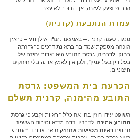
כי “האופנוע פגע וברח”. לטענתו, הוא שכב חבול על
הכביש וצעק לעזרה, אך הרוכב לא עצר.
עמדת הנתבעת (קרנית)
מנגד, טענה קרנית – באמצעות עו"ד אילן חגי – כי אין
הוכחה מספקת שמדובר בתאונת דרכים כהגדרתה
בחוק. לדבריה, גרסת התובע היא “עדות יחידה של
בעל דין בעל עניין”, ולכן אין לאמץ אותה בלי חיזוקים
חיצוניים.
הכרעת בית המשפט: גרסת
התובע מהימנה, קרנית תשלם
השופט עידו רוזין בחן את כלל הראיות וקבע כי
גרסת
התובע אמינה
. לדבריו, דו”ח מד”א וסיכום האשפוז
מהווים
ראיות מסייעות
שמחזקות את עדותו. “התובע
הציג גרסה ברורה, עקבית ונתמכת במסמכים רפואיים