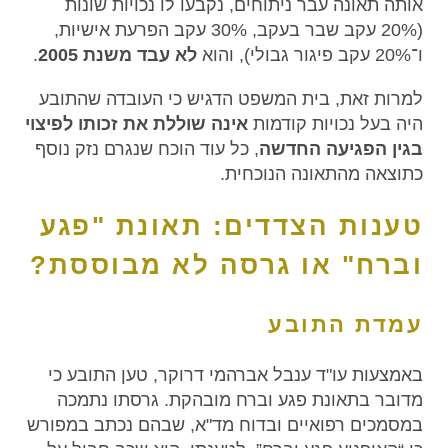
אותה תאונה עבר ניתוחים, נקבעו לו נכויות שונות
(20% עקב שבר בעקב, 30% עקב הפרעת אישיות,
ו־20% עקב פיגור גבולי), והוא
לא עבד משנת 2005
.
למרות זאת, בית המשפט הדגיש כי העובדה שהתובע
היה בעל נכויות קודמות
אינה שוללת את זכותו לפיצוי
בגין הפגיעה החדשה
, כל עוד הוכח שנגרם נזק נוסף
כתוצאה מהתאונה הנוכחית.
טענות הצדדים: תאונת "פגע
וברח" או גרסה לא מבוססת?
עמדת התובע
באמצעות עו"ד ענבל אברהמי דרוקר, טען התובע כי
מדובר בתאונת פגע וברח מובהקת. גרסתו נתמכה
במסמכים רפואיים ובדוח מד"א, שבהם נכתב במפורש