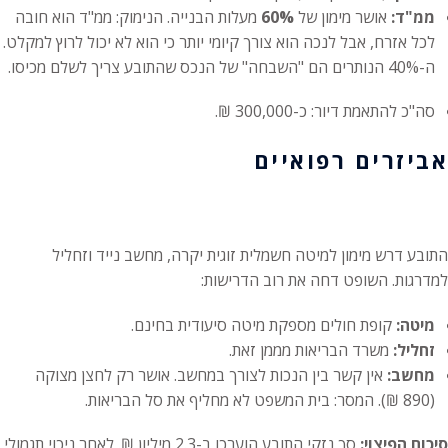
ממ"ד:
אושר מימון של
60%
מעלות הבנייה. הנימוק: ממ"ד הוא חובה
לכל אזרח, אבל לנכה הוא צורך קיומי יותר כי הוא לא יכול לרוץ למקלט.
ה-40% הנותרים הם "השבחה" של הנכס שהתובע צריך לשלם מכיסו
.
סה"כ להתאמת דיור: כ-300,000 ₪.
אביזרים רפואיים
התובע דרש מימון למיטה חשמלית זוגית יקרה, מחשב נייד וזחליל
למדרגות. השופט דחה את רוב הדרישות:
מיטה:
קופת חולים מספקת מיטה סיעודית בחינם.
זחליל:
משרד הבריאות מממן זאת.
מחשב:
אין קשר בין הנכות לצורך במחשב. אושר רק לחצן מצוקה
(890 ₪). המסר: בית המשפט לא מחליף את סל הבריאות.
סיכום הפיצוי:
סך נזקי התובע הוערכו ב-2.3 מיליון ₪.
לאחר ניכוי תגמולי