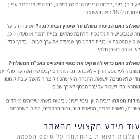
צעירים). כיום, למרות הריבית הנמוכה במשק, בתי המשפט לרוב עדיין
נצמדים ל-3% הישן והשמרני.
שאלה: האם הביטוח משלם על שיפוץ הבית לנכה?
תשובה: רק על
מה שנובע ישירות מהנכות. הרחבת פתחים, בניית רמפה או מעלון – כן.
שיפוץ המטבח או בניית חדר נוסף שמעלה את ערך הבית – בדרך כלל
לא, או רק באופן חלקי.
שאלה: האם כדאי להשקיע את כספי הפיצויים באג"ח ממשלתי?
תשובה: לפי פסק הדין – לא בהכרח. המומחים קבעו שזו השקעה סולידית
מדי שלא מניבה תשואה. ההנחה היא שהניזוק צריך להשקיע בתיק מגוון
ואחראי כדי לשמור על ערך הכסף לאורך שנים.
מילות מפתח:
ריבית היוון, ניכוי רעיוני, ביטוח לאומי, שירותים מיוחדים
(שר"מ), תאונת דרכים, התאמת דיור, נכות תפקודית, הפול, השתכרות.
עוד מידע מקצועי מהאתר
רשלנות רפואית בהחתמה על טופס הסכמה