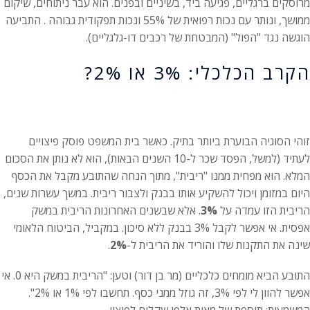
מרוסקים ברגליים, פגיעה ביד, בשיניים ובפנים.
הוא עבר ניתוחים, שיקום
ממושך, ונותר עם נכות רפואית של 55% ונכות תפקודית גבוהה
. התביעה
הוגשה נגד "הפול" (המבטחת של רכבים דו-גלגליים).
הקרב הכלכלי: 3% או 2%?
זוהי הסוגיה הבוערת ביותר בתיק. כאשר בית המשפט פוסק פיצויים
לעתיד (למשל, הפסד שכר ל-10 השנים הבאות), הוא לא נותן את הסכום
המלא. הוא מפחית ממנו "ריבית", מתוך הנחה שהתובע מקבל את הכסף
היום במזומן ויכול להשקיע אותו בבנק ולצבור ריבית. במשך עשרות שנים,
הריבית הזו עמדה על
3%
. אלא שבשנים האחרונות הריבית במשק
אפסית. אי אפשר לקבל 3% בבנק ללא סיכון. במקביל, הביטוח הלאומי
שינה את התקנות שלו והוריד את הריבית ל-
2%
.
התובע הביא מומחים כלכליים (מר בן דור) וטען: "הריבית במשק היא 0. אי
אפשר להוון לי לפי 3%, זה גוזל ממני כסף. תחשבו לפי 1% או 2%".
המשמעות: תוספת של מאות אלפי שקלים לפיצוי.