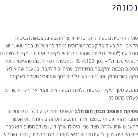
נכונה?
סוגיה קריטית נוספת הייתה בחירתו של התובע בקצבאות הביטוח
הלאומי. התובע קיבל קצבת "שירותים מיוחדים" (שר"מ) בסך 1,400 ₪.
הנתבעת ("הפול") גילתה שהוא היה זכאי לקצבה אחרת – "קצבה מיוחדת
לנפגעי עבודה" – בסך 4,100 ₪! הנתבעת דרשה לנכות מהפיצויים את
הסכום הגבוה (הקצבה המיוחדת) שהיה יכול לקבל, בטענה שהוא לא
הקטין את הנזק. זהו "ניכוי רעיוני" של כסף שהתובע מעולם לא קיבל.
התובע טען: "פקיד הביטוח הלאומי הטעה אותי והמליץ לי לקחת שר"מ.
פעלתי בתום לב".
פסיקת השופט: מבחן תום הלב
השופט ויצמן קבע כלל חדש וחשוב:
המבחן הוא תום הלב. מצד אחד, התובע הוטעה בהתחלה. אי אפשר
להעניש אותו על זה. מצד שני, היה לו עורך דין, ובשלב מסוים הוא כבר
ידע (או היה צריך לדעת) שהוא זכאי לקצבה הגבוהה יותר, ובכל זאת לא