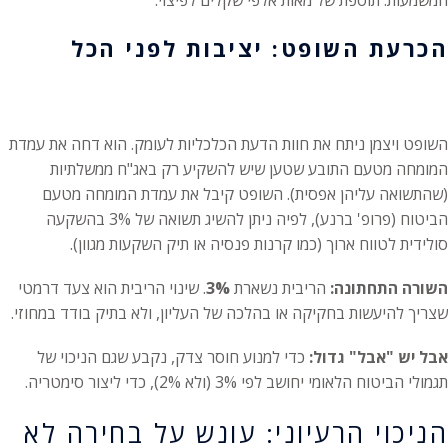
הכרעת השופט: יציבות לפני הכל
השופט ויצמן ניתח את חוות הדעת הכלכליות לעומק. הוא דחה את עמדת
המומחה מטעם התובע שטען שיש להשקיע רק באג"ח ממשלתיות
(שהתשואה עליהן אפסית). השופט קיבל את עמדת המומחה מטעם
הביטוח (פרופ' ברנע), לפיה ניתן להשיג תשואה של 3% בהשקעה
סולידית לטווח ארוך (כמו קרנות פנסיה או תיק השקעות מגוון).
השורה התחתונה:
הריבית נשארת
3%
. שינוי הריבית הוא צעד דרמטי
שצריך להיעשות בחקיקה או בהלכה של העליון, ולא בתיק בודד במחוזי
.
אבל יש "אבל" גדול:
כדי למנוע חוסר צדק, נקבע שגם הניכוי של
תגמולי הביטוח הלאומי יחושב לפי 3% (ולא 2%), כדי ליצור סימטריה.
הניכוי הרעיוני: עונש על בחירה לא