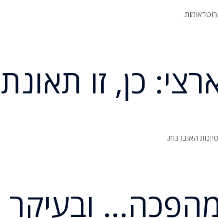
רוטראומות.
צי: כן, זו תאונת
יונות האובדנות.
 מהפכה… ובעיקר 