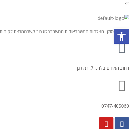
t>
פתח סרגל נגישות
תחומי עיסוק
הצלחות המשרד
אודות המשרד
בלוג
צור קשר
המלצת לקוחות
רחוב האחים בז'רנו 7, רמת גן
0747-405060