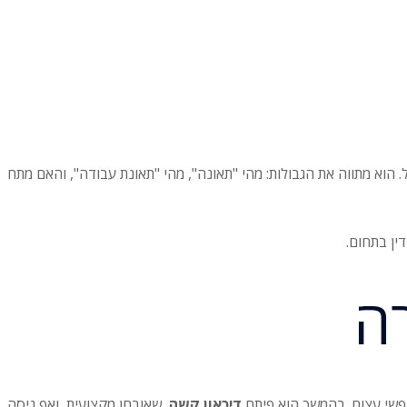
הוא מתווה את הגבולות: מהי "תאונה", מהי "תאונת עבודה", והאם מתח
ה
נפשי עצום. בהמשך הוא פיתח
דיכאון קשה
, שאובחן מקצועית, ואף ניסה