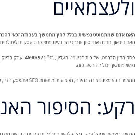
ולעצמאיים
האם אדם שמתמוטט נפשית בגלל לחץ מתמשך בעבודה זכאי להכרה
האם דיכאון, חרדה או ניסיון אובדני הנובעים ממצוקה בעסק יכולים להי
פסק הדין הדרמטי של בית המשפט העליון, בג״ץ
4690/97
, עסק בדיוק 
נפשי מתמשך יכול להיחשב כזה.
המאמר הבא מציג בצורה בהירה, מקצועית ומותאמת SEO את פסק הדין, את ההלכות שנקבעו ואת המשמעות המעשית לעובדים, לעצמאיים ולעורכי דין בתחום.
רקע: הסיפור האנו
המשיב, עצמאי שניהל עסק, נקלע לקשיים כלכליים כבדים. דרישות מס גבו