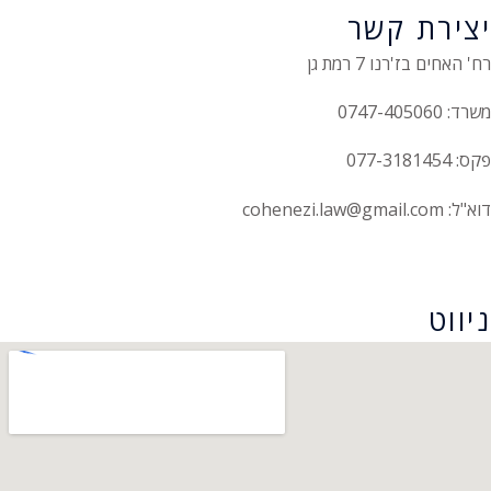
יצירת קשר
רח' האחים בז'רנו 7 רמת גן
משרד: 0747-405060
פקס: 077-3181454
דוא"ל: cohenezi.law@gmail.com
הצהרת נגישות
ניווט