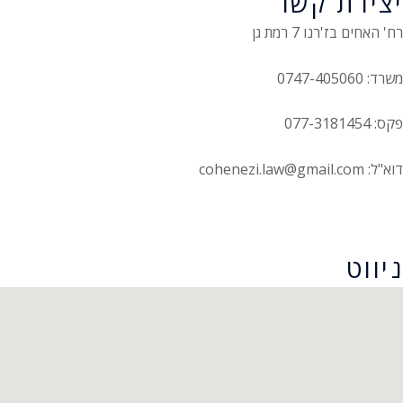
יצירת קשר
רח' האחים בז'רנו 7 רמת גן
משרד: 0747-405060
פקס: 077-3181454
דוא"ל: cohenezi.law@gmail.com
הצהרת נגישות
ניווט