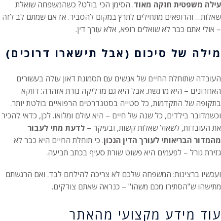
עילה משפטית חזקה מאוד
. הסימן הכי בולט? כשהמשפחה שואלת
שאלות… והרופאים מתחילים לתרץ במקום להסביר. אז אם שמתם לב לזה
– אולי אתם כבר לא שואלים רופא, אלא עורך דין.
מילה של סיכום (אבל תישארו דרוכים)
העובדה שתוחלת החיים של אנשים עם תסמונת דאון עולה בעשורים
האחרונים – היא מרגשת. אבל היא גם מדליקה נורת אזהרה: דווקא
בתקופה של התקדמות, כל סטייה בסטנדרטים הרפואיים בולטת יותר.
וכשמדובר בילדים, כל שנה של חיים – היא עולם ומלואו. לכן, כדאי להכיר
את העובדות, לשאול שאלות קשות, ובעיקר –
לדעת מתי לעבור
מהמדור הבריאותי לעורך הדין הנכון
. כי תוחלת החיים היא כבר לא
גזירת גורל – לפעמים היא פשוט שורת סעיף בכתב תביעה.
ועכשיו ברצינות: המשפחה שלכם לא צריכה להילחם לבד. ואם הרגשתם
מתישהו ש"הסתירו מכם משהו" – כנראה שאתם צודקים.
עוד מידע מקצועי מהאתר