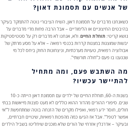
של אנשים עם תסמונת דאון?
כשאנחנו מדברים על תסמונת דאון, השיח הציבורי נוטה להתמקד בעיקר
בהיבטים החיצוניים או הלימודיים – אבל הרבה פחות מדי מדברים על
נושא קריטי:
תוחלת החיים
. ולא, אנחנו לא מדברים רק על סטטיסטיקות
יבשות שמוצגות במצגות קדרות בכנסי רפואה – אלא על מסע מרתק של
אבולוציה רפואית, טעויות מערכתיות, וניצחונות החוק ביחס לכל מי
שנגענו בו פעם כ"חולה תורשתי".
מה השתבש פעם, ומה מתחיל
להתיישר עכשיו?
בשנות ה-60, תוחלת החיים של ילדים עם תסמונת דאון הייתה כ-10
שנים. סיפורי ההורים מהדור ההוא כוללים לא מעט סצנות מייאשות בבתי
חולים, חוסר ידע רפואי, ואפילו מקרים של הזנחה בוטה שמתחפשת ל"אי
אפשר לטפל". אבל אז הגיעו כמה מהפכות רפואיות, שינויים חברתיים,
ובעיקר – אדרנלין אזרחי של הורים שלא מוכנים שיחליטו בשביל הילדים