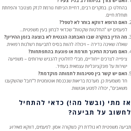
האם יש צורך בניתוח לב בגיל צעיר?
בהחלט כן. במקרים רבים, דחיית הניתוח גורמת לנזק מצטבר והפחתת
תוחלת חיים.
האם הרופא דווקא בוחר לא לטפל?
לפעמים יש "החלטות שקטות" שכדאי לבחון בעין משפטית…
מה הדין במקרה שבו האבחנה הגנטית לא בוצעה בזמן ההיריון?
שאלה שאינה נדירה – ויכולה להוות בסיס לתביעות רשלנות רפואית.
האם מערכת החינוך תורמת או פוגעת בהתפתחות?
ציפייה לצרכים ייחודיים, מבלי לחלוטין להנגיש שירותים – משפיעה
ישירות על פונקציונליות עצמאית בעתיד.
האם יש קשר בין סטיגמות לתמותה מוקדמת?
חד משמעית כן. מערכת בריאות שנכנסת אוטומטית ל"חבל שהשקענו
משאבים", יכולה לפגוע אנושות.
אז מתי (ובשל מה!) כדאי להתחיל
לחשוב על תביעה?
תביעה משפטית לא נולדת רק כשקורה אסון. לפעמים, דווקא
מאירוע