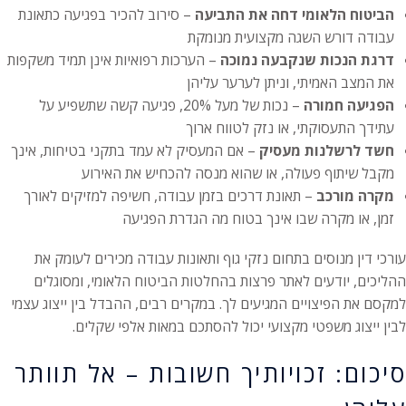
הביטוח הלאומי דחה את התביעה
– סירוב להכיר בפגיעה כתאונת
עבודה דורש השגה מקצועית מנומקת
דרגת הנכות שנקבעה נמוכה
– הערכות רפואיות אינן תמיד משקפות
את המצב האמיתי, וניתן לערער עליהן
הפגיעה חמורה
– נכות של מעל 20%, פגיעה קשה שתשפיע על
עתידך התעסוקתי, או נזק לטווח ארוך
חשד לרשלנות מעסיק
– אם המעסיק לא עמד בתקני בטיחות, אינך
מקבל שיתוף פעולה, או שהוא מנסה להכחיש את האירוע
מקרה מורכב
– תאונת דרכים בזמן עבודה, חשיפה למזיקים לאורך
זמן, או מקרה שבו אינך בטוח מה הגדרת הפגיעה
עורכי דין מנוסים בתחום נזקי גוף ותאונות עבודה מכירים לעומק את
ההליכים, יודעים לאתר פרצות בהחלטות הביטוח הלאומי, ומסוגלים
למקסם את הפיצויים המגיעים לך. במקרים רבים, ההבדל בין ייצוג עצמי
לבין ייצוג משפטי מקצועי יכול להסתכם במאות אלפי שקלים.
סיכום: זכויותיך חשובות – אל תוותר