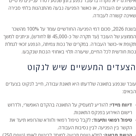
אישית גרידא: מקרה בו עובד נפגע בזמן שנסע לסדר עניינים פרטיים
באמצע יום העבודה, או כאשר הפגיעה נבעה מהתנהגות בלתי סבירה
שאינה קשורה לעבודה.
בשנת 2026, סכום דמי הפגיעה החודשיים עומד על 100% מהשכר
הממוצע של העובד (עד תקרה של כ-45,000 ₪ לחודש), וניתנים למשך
תקופת אי-כושר העבודה. במקרים של נכות צמיתה, הנפגע זכאי לגמלת
נכות חודשית לכל החיים, שיעורה תלוי באחוזי הנכות שנקבעו.
הצעדים המעשיים שיש לנקוט
עובד שנפגע בתאונה שלדעתו היא תאונת עבודה, חייב לנקוט בצעדים
הבאים:
דיווח מיידי:
להודיע למעסיק על התאונה בהקדם האפשרי, ולדרוש
רישום האירוע בפנקס התאונות.
טיפול רפואי ותיעוד:
לקבל טיפול רפואי ולוודא שהרופא תיעד את
הקשר בין הפגיעה לבין נסיבות העבודה.
הגשת תביעה:
למלא טופס תביעה למוסד לביטוח לאומי (טופס 250)