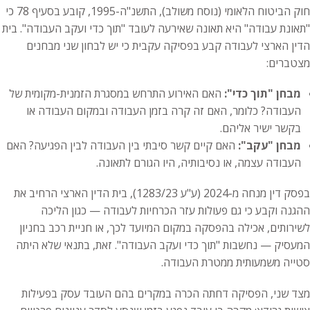
חוק הביטוח הלאומי (נוסח משולב), התשנ"ה-1995, קובע בסעיף 78 כי
"תאונת עבודה" היא תאונה שאירעה לעובד "תוך כדי ועקב העבודה". בית
הדין הארצי לעבודה קבע בפסיקה עקבית כי יש לבחון שני מבחנים
מצטברים:
מבחן "תוך כדי":
האם האירוע התרחש במסגרת הזמנית-מקומית של
העבודה? כלומר, האם זה קרה בזמן העבודה ובמקום העבודה או
בקשר ישיר אליהם.
מבחן "עקב":
האם קיים קשר סיבתי בין העבודה לבין הפגיעה? האם
העבודה עצמה, או נסיבותיה, היו הגורם לתאונה.
בפסק דין מנחה מ-2024 (ע"ע 1283/23), בית הדין הארצי הרחיב את
ההגנה וקבע כי גם פעולות עזר הכרחיות לעבודה — כגון הליכה
לשירותים, אכילה בהפסקה במקום המיועד לכך, או חניית רכב בחניון
המעסיק — נחשבות "תוך כדי ועקב העבודה". זאת, בתנאי שלא היתה
סטייה משמעותית ממטרת העבודה.
מצד שני, הפסיקה דחתה הכרה במקרים בהם העובד עסק בפעילות