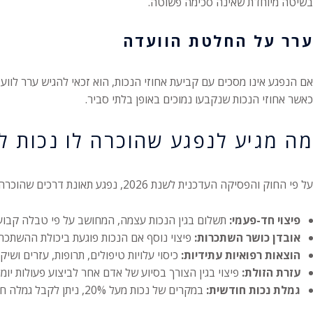
בשיטה מיוחדת שאינה סכימה פשוטה.
ערר על החלטת הוועדה
אם הנפגע אינו מסכים עם קביעת אחוזי הנכות, הוא זכאי להגיש ערר לווע
כאשר אחוזי הנכות שנקבעו נמוכים באופן בלתי סביר.
מה מגיע לנפגע שהוכרה לו נכות ל
על פי החוק והפסיקה העדכנית לשנת 2026, נפגע תאונת דרכים שהוכרה לו נכות לצמיתות זכאי למספר רכיבי פיצוי:
פיצוי חד-פעמי:
תשלום בגין הנכות עצמה, המחושב על פי טבלה קבועה בחוק. לדוגמה, נכות של 20% לגיל 40 עשויה להזכות בפ
אובדן כושר השתכרות:
פיצוי נוסף אם הנכות פוגעת ביכולת ההשתכר
הוצאות רפואיות עתידיות:
כיסוי עלויות טיפולים, תרופות, עזרים ושיק
עזרת הזולת:
פיצוי בגין הצורך בסיוע של אדם אחר לביצוע פעולות יומי
גמלת נכות חודשית:
במקרים של נכות מעל 20%, ניתן לקבל גמלה חודשית מהביטוח הלאומי לכל החיים.