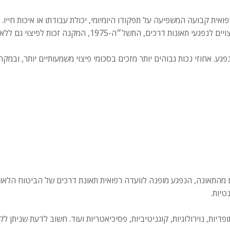
ואית קבועה המשפיעה על תפקודו היומיומי, יכולת עבודתו או איכות חייו
״ה-1975, המקנה זכות לפיצוי גם ללא צורך להוכיח אשם.
ע. אחוזי נכות גבוהים יותר מזכים בסכומי פיצוי משמעותיים יותר, ובמקרי
הטיפולים הרפואיים והשיקום, ולכל המאוחר כ-18-24 חודשים מהתאונה, הנפגע מופנה לוועדה רפואית ת
טיות.
יות, נוירולוגיות, קוגניטיביות, פסיכיאטריות ועוד. חשוב לדעת שניתן ל