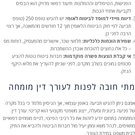
הפגישות, הטיפולים וההמלצות. תיעוד רפואי מדויק הוא הבסיס
לקביעת אחוזי הנכות.
דיווח מיידי למוסד לביטוח לאומי:
יש להגיש טופס 250 (טופס
תביעה לפי חוק הביטוח הלאומי) תוך 12 חודשים מהתאונה, אך רצוי
הרבה לפני כן.
שמירת הוכחות כלכליות:
תלושי שכר, אישורים מהמעסיק, דוחות מס
– כל אלו נחוצים להוכחת אובדן ההשתכרות.
אי קבלת הצעות פשרה מוקדמות:
חברות ביטוח נוטות להציע
סכומים נמוכים בשלב מוקדם, לפני שניתן להעריך את מלוא היקף
הנזק.
מתי חובה לפנות לעורך דין מומחה
אמנם ניתן להגיש תביעה באופן עצמאי, אך הניסיון מלמד כי בכל מקרה
של פגיעה בינונית ומעלה, ייצוג משפטי מקצועי הוא קריטי. עורך דין
המתמחה בתחום יודע לזהות את כל רכיבי הפיצוי, לגייס מומחים רפואיים
מתאימים, לנהל משא ומתן יעיל מול חברות הביטוח ולהביא את התיק
לבית משפט במידת הצורך.