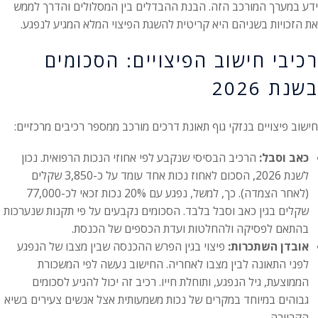
ידע במערך המורכב הזה. הבנת ההבדלים בין המסלולים והדרך לממש
את הזכויות בשניהם היא קריטית להשגת הפיצוי המלא המגיע לנפגע.
רכיבי חישוב הפיצויים: הסכומים
בשנת 2026
חישוב פיצויים בנזקי גוף תאונת דרכים מורכב ממספר רכיבים מרכזיים:
כאב וסבל:
הרכיב הבסיסי שנקבע לפי אחוזי הנכות הרפואית. נכון
לשנת 2026, הסכום לאחוז נכות אחד עומד על כ-3,850 שקלים
(לאחר הצמדה). כך, למשל, נפגע עם 20% נכות זכאי לכ-77,000
שקלים בגין כאב וסבל בלבד. הסכומים נקבעים על פי תקנות שנערכות
בהתאם לפסיקה ולהחלטות ועדת הכספים של הכנסת.
אובדן השתכרות:
פיצוי בגין הפרש ההכנסה שבין מצבו של הנפגע
לפני התאונה לבין מצבו לאחריה. החישוב נעשה לפי המשכורת
הממוצעת, גיל הנפגע, ותוחלת חייו. רכיב זה יכול להגיע לסכומים
גבוהים במיוחד במקרים של נכות משמעותית אצל אנשים צעירים בשיא
הקריירה.